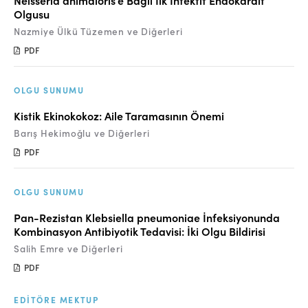
Neisseria animaloris’e Bağlı İlk İnfektif Endokardit
Olgusu
Nazmiye Ülkü Tüzemen ve Diğerleri
PDF
OLGU SUNUMU
Kistik Ekinokokoz: Aile Taramasının Önemi
Barış Hekimoğlu ve Diğerleri
PDF
OLGU SUNUMU
Pan-Rezistan Klebsiella pneumoniae İnfeksiyonunda
Kombinasyon Antibiyotik Tedavisi: İki Olgu Bildirisi
Salih Emre ve Diğerleri
PDF
EDITÖRE MEKTUP