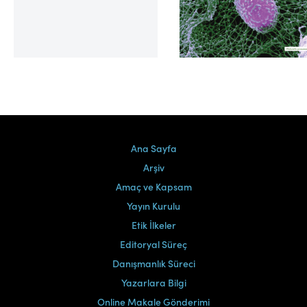
Cilt 39, Sayı 2
Ana Sayfa
Arşiv
Amaç ve Kapsam
Yayın Kurulu
Etik İlkeler
Editoryal Süreç
Danışmanlık Süreci
Yazarlara Bilgi
Online Makale Gönderimi