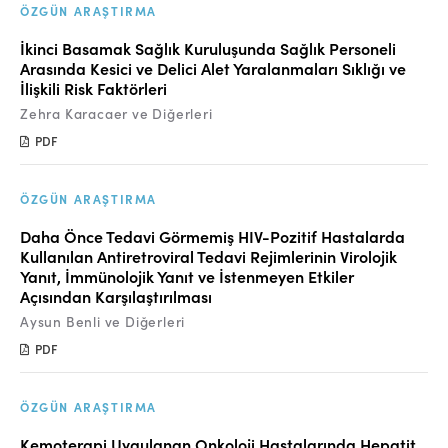
Online Makale Gönderimi
ÖZGÜN ARAŞTIRMA
Dizinler
İkinci Basamak Sağlık Kuruluşunda Sağlık Personeli
Arasında Kesici ve Delici Alet Yaralanmaları Sıklığı ve
Telif Hakları
İlişkili Risk Faktörleri
Zehra Karacaer ve Diğerleri
İletişim
PDF
FACEBOOK
TWITTER
YOUTUBE
ÖZGÜN ARAŞTIRMA
Daha Önce Tedavi Görmemiş HIV-Pozitif Hastalarda
Kullanılan Antiretroviral Tedavi Rejimlerinin Virolojik
Yanıt, İmmünolojik Yanıt ve İstenmeyen Etkiler
Açısından Karşılaştırılması
Aysun Benli ve Diğerleri
PDF
ÖZGÜN ARAŞTIRMA
Kemoterapi Uygulanan Onkoloji Hastalarında Hepatit