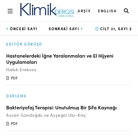
ARŞIV
ENGLISH
Ana Sayfa
ÖNCEKI SAYI
SONRAKI SAYI
CILT 31, SAYI 2
Arşiv
EDITÖR GÖRÜŞÜ
Amaç ve Kapsam
Hastanelerdeki İğne Yaralanmaları ve El Hijyeni
Uygulamaları
Açık Erişim İlkesi
Haluk Eraksoy
Yayın Kurulu
PDF
Etik İlkeler
DERLEME
Editoryal Süreç
Bakteriyofaj Terapisi: Unutulmuş Bir Şifa Kaynağı
Danışmanlık Süreci
Aycan Gündoğdu ve Ayşegül Ulu-Kılıç
PDF
Yazarlara Bilgi