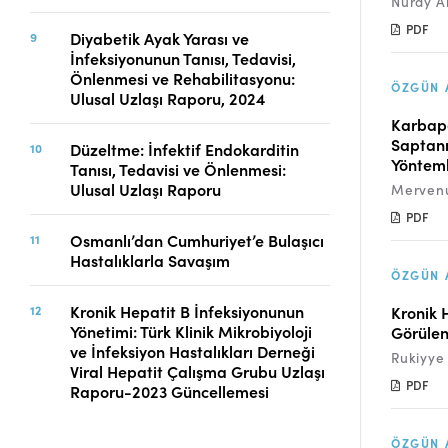
Nuray Ar
PDF
Diyabetik Ayak Yarası ve
İnfeksiyonunun Tanısı, Tedavisi,
Önlenmesi ve Rehabilitasyonu:
ÖZGÜN 
Ulusal Uzlaşı Raporu, 2024
Karbape
Saptanm
Düzeltme: İnfektif Endokarditin
Yönteml
Tanısı, Tedavisi ve Önlenmesi:
Ulusal Uzlaşı Raporu
Mervenu
PDF
Osmanlı’dan Cumhuriyet’e Bulaşıcı
Hastalıklarla Savaşım
ÖZGÜN 
Kronik Hepatit B İnfeksiyonunun
Kronik 
Yönetimi: Türk Klinik Mikrobiyoloji
Görülen
ve İnfeksiyon Hastalıkları Derneği
Rukiyye 
Viral Hepatit Çalışma Grubu Uzlaşı
PDF
Raporu-2023 Güncellemesi
ÖZGÜN 