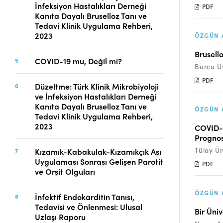
İnfeksiyon Hastalıkları Derneği
PDF
Telif Hakları
Kanıta Dayalı Bruselloz Tanı ve
İletişim
Tedavi Klinik Uygulama Rehberi,
2023
ÖZGÜN 
Brusell
COVID-19 mu, Değil mi?
FACEBOOK
TWITTER
YOUTUBE
Burcu Uy
PDF
Düzeltme: Türk Klinik Mikrobiyoloji
ve İnfeksiyon Hastalıkları Derneği
Kanıta Dayalı Bruselloz Tanı ve
ÖZGÜN 
Tedavi Klinik Uygulama Rehberi,
2023
COVID-1
Prognos
Tülay Ün
Kızamık-Kabakulak-Kızamıkçık Aşı
Uygulaması Sonrası Gelişen Parotit
PDF
ve Orşit Olguları
ÖZGÜN 
İnfektif Endokarditin Tanısı,
Tedavisi ve Önlenmesi: Ulusal
Bir Üni
Uzlaşı Raporu