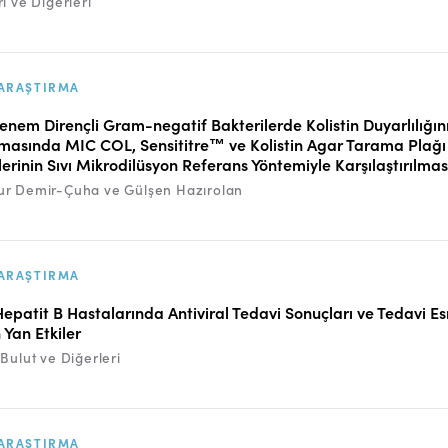
ı ve Diğerleri
ARAŞTIRMA
nem Dirençli Gram-negatif Bakterilerde Kolistin Duyarlılığın
asında MIC COL, Sensititre™ ve Kolistin Agar Tarama Plağı
erinin Sıvı Mikrodilüsyon Referans Yöntemiyle Karşılaştırılmas
r Demir-Çuha ve Gülşen Hazırolan
ARAŞTIRMA
Hepatit B Hastalarında Antiviral Tedavi Sonuçları ve Tedavi E
 Yan Etkiler
Bulut ve Diğerleri
ARAŞTIRMA