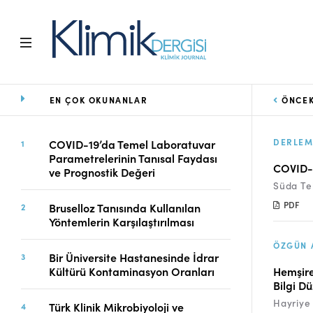
EN ÇOK OKUNANLAR
ÖNCEK
Ana Sayfa
Arşiv
Amaç ve Kapsam
DERLEM
COVID-19’da Temel Laboratuvar
Parametrelerinin Tanısal Faydası
Açık Erişim İlkesi
COVID-1
ve Prognostik Değeri
Yayın Kurulu
Süda Te
Etik İlkeler
PDF
Bruselloz Tanısında Kullanılan
Editoryal Süreç
Yöntemlerin Karşılaştırılması
Danışmanlık Süreci
ÖZGÜN 
Yazarlara Bilgi
Bir Üniversite Hastanesinde İdrar
Online Makale
Kültürü Kontaminasyon Oranları
Hemşirel
Bilgi Dü
Gönderimi
Hayriye
Dizinler
Türk Klinik Mikrobiyoloji ve