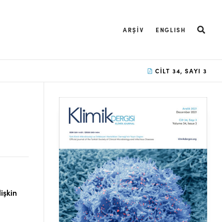
ARŞIV
ENGLISH
CILT 34, SAYI 3
işkin