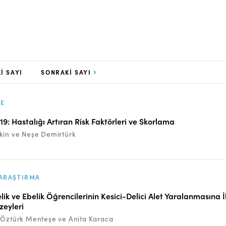
I SAYI
SONRAKI SAYI
E
9: Hastalığı Artıran Risk Faktörleri ve Skorlama
kin ve Neşe Demirtürk
ARAŞTIRMA
ik ve Ebelik Öğrencilerinin Kesici-Delici Alet Yaralanmasına İl
zeyleri
 Öztürk Menteşe ve Anita Karaca