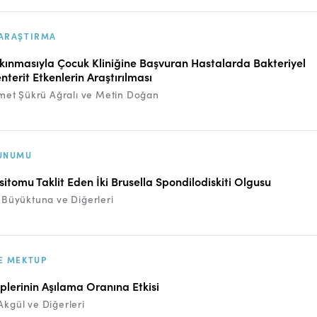
ARAŞTIRMA
akınmasıyla Çocuk Kliniğine Başvuran Hastalarda Bakteriyel
nterit Etkenlerin Araştırılması
t Şükrü Ağralı ve Metin Doğan
UNUMU
itomu Taklit Eden İki Brusella Spondilodiskiti Olgusu
i Büyüktuna ve Diğerleri
E MEKTUP
iplerinin Aşılama Oranına Etkisi
Akgül ve Diğerleri