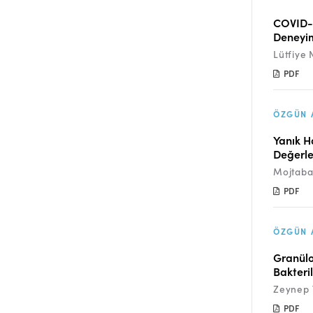
COVID-1
Deneyimi
Lütfiye 
PDF
ÖZGÜN 
Yanık H
Değerle
Mojtaba
PDF
ÖZGÜN 
Granülo
Bakteri
Zeynep 
PDF