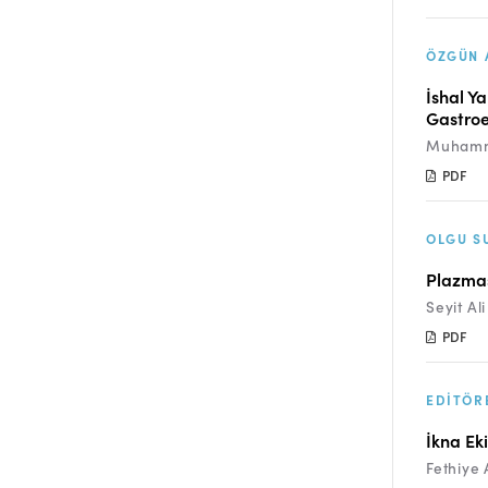
ÖZGÜN 
İshal Y
Gastroe
Muhamme
PDF
OLGU S
Plazmas
Seyit Al
PDF
EDITÖR
İkna Ek
Fethiye 