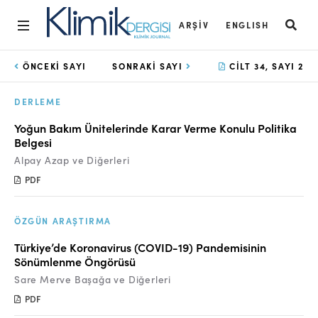
ARŞIV
ENGLISH
Ana Sayfa
ÖNCEKI SAYI
SONRAKI SAYI
CILT 34, SAYI 2
Arşiv
DERLEME
Amaç ve Kapsam
Yoğun Bakım Ünitelerinde Karar Verme Konulu Politika
Belgesi
Açık Erişim İlkesi
Alpay Azap ve Diğerleri
Yayın Kurulu
PDF
Etik İlkeler
ÖZGÜN ARAŞTIRMA
Editoryal Süreç
Türkiye’de Koronavirus (COVID-19) Pandemisinin
Sönümlenme Öngörüsü
Danışmanlık Süreci
Sare Merve Başağa ve Diğerleri
Yazarlara Bilgi
PDF