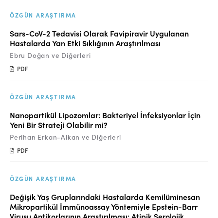
Online Makale Gönderimi
ÖZGÜN ARAŞTIRMA
Dizinler
Sars-CoV-2 Tedavisi Olarak Favipiravir Uygulanan
Telif Hakları
Hastalarda Yan Etki Sıklığının Araştırılması
Ebru Doğan ve Diğerleri
İletişim
PDF
FACEBOOK
TWITTER
YOUTUBE
ÖZGÜN ARAŞTIRMA
Nanopartikül Lipozomlar: Bakteriyel İnfeksiyonlar İçin
Yeni Bir Strateji Olabilir mi?
Perihan Erkan-Alkan ve Diğerleri
PDF
ÖZGÜN ARAŞTIRMA
Değişik Yaş Gruplarındaki Hastalarda Kemilüminesan
Mikropartikül İmmünoassay Yöntemiyle Epstein-Barr
Virusu Antikorlarının Araştırılması: Atipik Serolojik