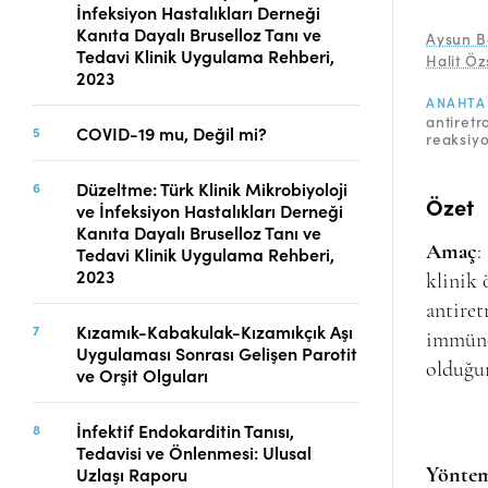
İnfeksiyon Hastalıkları Derneği
Telif Hakları
Kanıta Dayalı Bruselloz Tanı ve
Aysun B
İletişim
Tedavi Klinik Uygulama Rehberi,
Halit Öz
2023
ANAHTA
antiretr
COVID-19 mu, Değil mi?
FACEBOOK
TWITTER
YOUTUBE
reaksiyo
Düzeltme: Türk Klinik Mikrobiyoloji
Özet
ve İnfeksiyon Hastalıkları Derneği
Kanıta Dayalı Bruselloz Tanı ve
Amaç
:
Tedavi Klinik Uygulama Rehberi,
2023
klinik 
antiret
Kızamık-Kabakulak-Kızamıkçık Aşı
immünol
Uygulaması Sonrası Gelişen Parotit
olduğu
ve Orşit Olguları
İnfektif Endokarditin Tanısı,
Tedavisi ve Önlenmesi: Ulusal
Uzlaşı Raporu
Yöntem