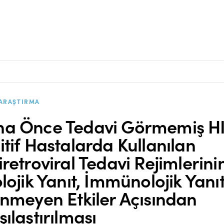
ARAŞTIRMA
a Önce Tedavi Görmemiş H
itif Hastalarda Kullanılan
iretroviral Tedavi Rejimlerini
olojik Yanıt, İmmünolojik Yanı
enmeyen Etkiler Açısından
şılaştırılması