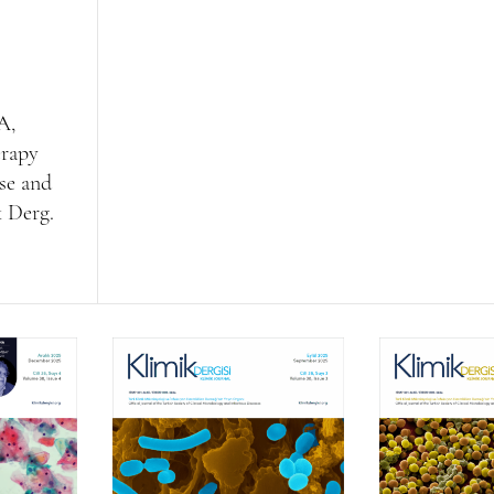
A,
erapy
se and
k Derg.