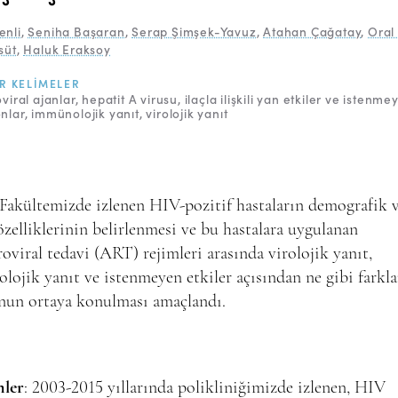
enli
,
Seniha Başaran
,
Serap Şimşek-Yavuz
,
Atahan Çağatay
,
Oral
süt
,
Haluk Eraksoy
R KELIMELER
oviral ajanlar
hepatit A virusu
ilaçla ilişkili yan etkiler ve istenme
nlar
immünolojik yanıt
virolojik yanıt
 Fakültemizde izlenen HIV-pozitif hastaların demografik 
özelliklerinin belirlenmesi ve bu hastalara uygulanan
roviral tedavi (ART) rejimleri arasında virolojik yanıt,
ojik yanıt ve istenmeyen etkiler açısından ne gibi farkla
nun ortaya konulması amaçlandı.
ler
: 2003-2015 yıllarında polikliniğimizde izlenen, HIV