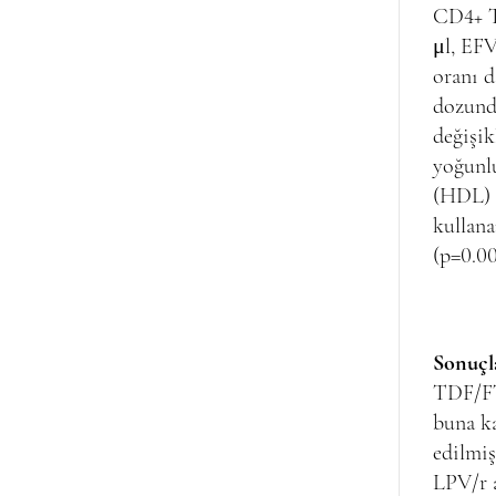
CD4+ T 
μl, EFV
oranı d
dozunda
değişik
yoğunlu
(HDL) d
kullana
(p=0.00
Sonuçl
TDF/FT
buna ka
edilmiş
LPV/r a