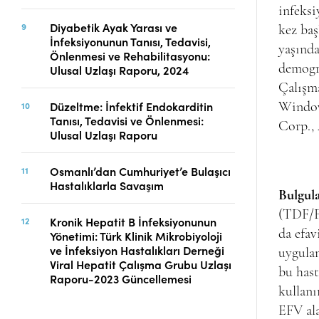
infeksi
Diyabetik Ayak Yarası ve
kez baş
İnfeksiyonunun Tanısı, Tedavisi,
yaşında
Önlenmesi ve Rehabilitasyonu:
demogra
Ulusal Uzlaşı Raporu, 2024
Çalışma
Düzeltme: İnfektif Endokarditin
Windows
Tanısı, Tedavisi ve Önlenmesi:
Corp.,
Ulusal Uzlaşı Raporu
Osmanlı’dan Cumhuriyet’e Bulaşıcı
Hastalıklarla Savaşım
Bulgul
(TDF/FT
Kronik Hepatit B İnfeksiyonunun
da efav
Yönetimi: Türk Klinik Mikrobiyoloji
ve İnfeksiyon Hastalıkları Derneği
uygulan
Viral Hepatit Çalışma Grubu Uzlaşı
bu hast
Raporu-2023 Güncellemesi
kullanı
EFV ala