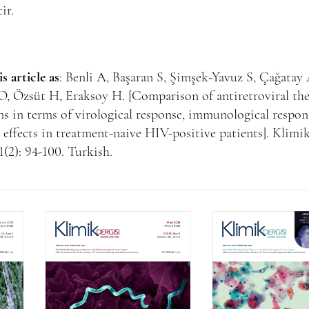
tir.
is article as
: Benli A, Başaran S, Şimşek-Yavuz S, Çağatay 
O, Özsüt H, Eraksoy H. [Comparison of antiretroviral th
s in terms of virological response, immunological respon
 effects in treatment-naive HIV-positive patients]. Klimi
1(2): 94-100. Turkish.