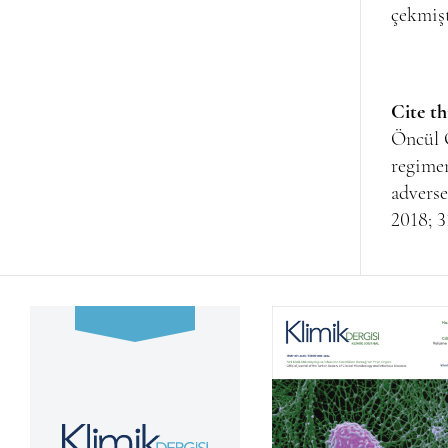
çekmiş
Cite th
Öncül 
regimen
adverse
2018; 3