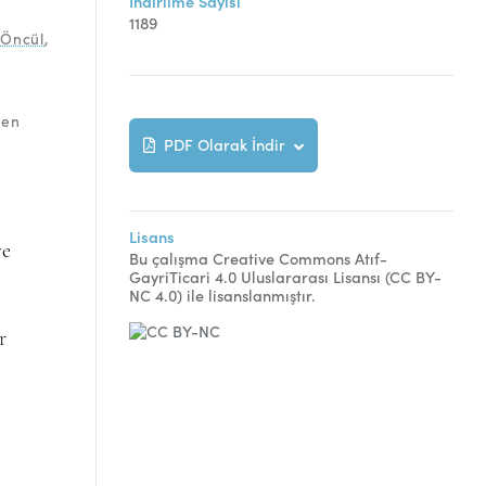
İndirilme Sayısı
1189
 Öncül
,
yen
PDF Olarak İndir
Lisans
ve
Bu çalışma Creative Commons Atıf-
GayriTicari 4.0 Uluslararası Lisansı (CC BY-
NC 4.0) ile lisanslanmıştır.
r