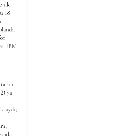
 ilk
ğü 18
n
plandı.
for
es, IBM
itabin
2) ya
aktaydı;
nı,
yında