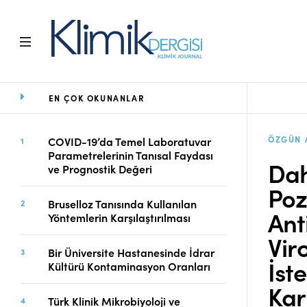
EN ÇOK OKUNANLAR
Ana Sayfa
Arşiv
Amaç ve Kapsam
ÖZGÜN 
COVID-19’da Temel Laboratuvar
Parametrelerinin Tanısal Faydası
Açık Erişim İlkesi
Dah
ve Prognostik Değeri
Yayın Kurulu
Poz
Etik İlkeler
Bruselloz Tanısında Kullanılan
Editoryal Süreç
Ant
Yöntemlerin Karşılaştırılması
Danışmanlık Süreci
Vir
Yazarlara Bilgi
Bir Üniversite Hastanesinde İdrar
İst
Online Makale
Kültürü Kontaminasyon Oranları
Gönderimi
Kar
Dizinler
Türk Klinik Mikrobiyoloji ve