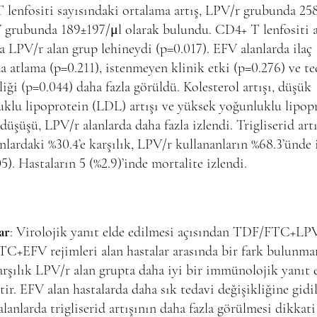
lenfositi sayısındaki ortalama artış, LPV/r grubunda 25
 grubunda 189±197/μl olarak bulundu. CD4+ T lenfositi a
a LPV/r alan grup lehineydi (p=0.017). EFV alanlarda ilaç
 atlama (p=0.211), istenmeyen klinik etki (p=0.276) ve te
liği (p=0.044) daha fazla görüldü. Kolesterol artışı, düşük
klu lipoprotein (LDL) artışı ve yüksek yoğunluklu lipop
üşüşü, LPV/r alanlarda daha fazla izlendi. Trigliserid art
nlardaki %30.4’e karşılık, LPV/r kullananların %68.3’ünde 
5). Hastaların 5 (%2.9)’inde mortalite izlendi.
ar
: Virolojik yanıt elde edilmesi açısından TDF/FTC+LP
C+EFV rejimleri alan hastalar arasında bir fark bulunma
rşılık LPV/r alan grupta daha iyi bir immünolojik yanıt 
tir. EFV alan hastalarda daha sık tedavi değişikliğine gidi
lanlarda trigliserid artışının daha fazla görülmesi dikkati