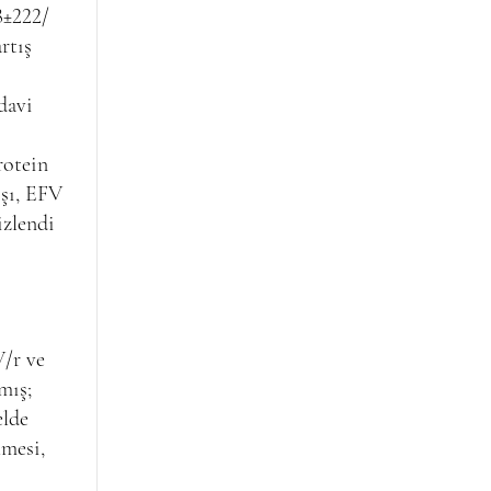
8±222/
rtış
davi
rotein
ışı, EFV
izlendi
V/r ve
mış;
elde
lmesi,