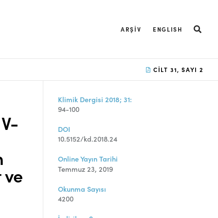
ARŞIV
ENGLISH
CILT 31, SAYI 2
Klimik Dergisi 2018; 31:
94-100
IV-
DOI
10.5152/kd.2018.24
n
Online Yayın Tarihi
t ve
Temmuz 23, 2019
Okunma Sayısı
4200