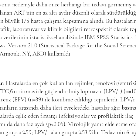
yonu nedeniyle daha önce herhangi bir tedavi görmemiş ve
lanan ART’nin en az altı aydır düzenli olarak sürdürüldü
n büyük 175 hasta çalışma kapsamına alındı. Bu hastaları
fik, laboratuvar ve klinik bilgileri retrospektif olarak to
 verilerinin istatistiksel analizinde IBM SPSS Statistics 
. Version 21.0 (Statistical Package for the Social Scienc
 Armonk, NY, ABD) kullanıldı.
ar
: Hastalarda en çok kullanılan rejimler, tenofovir/emtris
C)’in ritonavirle güçlendirilmiş lopinavir (LPV/r) (n=10
irenz (EFV) (n=39) ile kombine edildiği rejimlerdi. LPV/r
anların arasında daha ileri evrelerdeki hastalar ağır basm
alarda eşlik eden fırsatçı infeksiyonlar ve profilaktik ilaç
mı da daha fazlaydı (p<0.05). Virolojik yanıt elde etme ora
n grupta %59; LPV/r alan grupta %53.9’du. Tedavinin 6. a