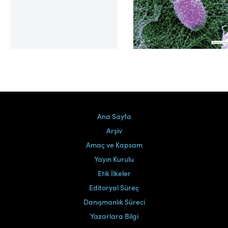
Cilt 39, Sayı 2
Ana Sayfa
Arşiv
Amaç ve Kapsam
Yayın Kurulu
Etik İlkeler
Editoryal Süreç
Danışmanlık Süreci
Yazarlara Bilgi