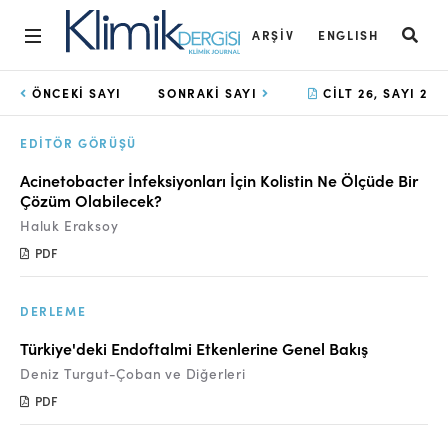
ARŞIV
ENGLISH
Ana Sayfa
ÖNCEKI SAYI
SONRAKI SAYI
CILT 26, SAYI 2
Arşiv
EDITÖR GÖRÜŞÜ
Amaç ve Kapsam
Acinetobacter İnfeksiyonları İçin Kolistin Ne Ölçüde Bir
Çözüm Olabilecek?
Açık Erişim İlkesi
Haluk Eraksoy
Yayın Kurulu
PDF
Etik İlkeler
DERLEME
Editoryal Süreç
Türkiye'deki Endoftalmi Etkenlerine Genel Bakış
Danışmanlık Süreci
Deniz Turgut-Çoban ve Diğerleri
PDF
Yazarlara Bilgi