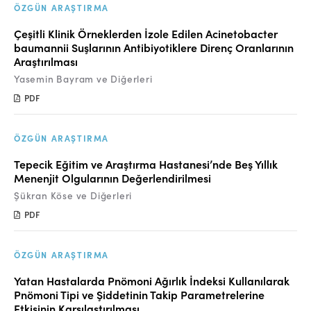
Online Makale Gönderimi
ÖZGÜN ARAŞTIRMA
Dizinler
Çeşitli Klinik Örneklerden İzole Edilen Acinetobacter
baumannii Suşlarının Antibiyotiklere Direnç Oranlarının
Telif Hakları
Araştırılması
Yasemin Bayram ve Diğerleri
İletişim
PDF
FACEBOOK
TWITTER
YOUTUBE
ÖZGÜN ARAŞTIRMA
Tepecik Eğitim ve Araştırma Hastanesi’nde Beş Yıllık
Menenjit Olgularının Değerlendirilmesi
Şükran Köse ve Diğerleri
PDF
ÖZGÜN ARAŞTIRMA
Yatan Hastalarda Pnömoni Ağırlık İndeksi Kullanılarak
Pnömoni Tipi ve Şiddetinin Takip Parametrelerine
Etkisinin Karşılaştırılması