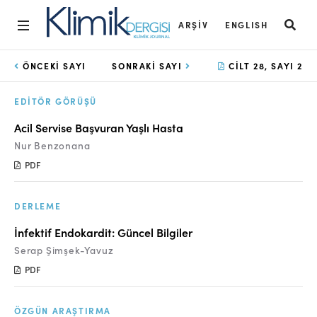
ARŞIV
ENGLISH
Ana Sayfa
ÖNCEKI SAYI
SONRAKI SAYI
CILT 28, SAYI 2
Arşiv
EDITÖR GÖRÜŞÜ
Amaç ve Kapsam
Acil Servise Başvuran Yaşlı Hasta
Nur Benzonana
Açık Erişim İlkesi
PDF
Yayın Kurulu
Etik İlkeler
DERLEME
İnfektif Endokardit: Güncel Bilgiler
Editoryal Süreç
Serap Şimşek-Yavuz
Danışmanlık Süreci
PDF
Yazarlara Bilgi
ÖZGÜN ARAŞTIRMA