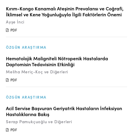
Online Makale Gönderimi
Kırım-Kongo Kanamalı Ateşinin Prevalansı ve Coğrafi,
Dizinler
İklimsel ve Kene Yoğunluğuyla İlgili Faktörlerin Önemi
Ayşe İnci
Telif Hakları
PDF
İletişim
ÖZGÜN ARAŞTIRMA
FACEBOOK
TWITTER
YOUTUBE
Hematolojik Maligniteli Nötropenik Hastalarda
Daptomisin Tedavisinin Etkinliği
Meliha Meriç-Koç ve Diğerleri
PDF
ÖZGÜN ARAŞTIRMA
Acil Servise Başvuran Geriyatrik Hastaların İnfeksiyon
Hastalıklarına Bakış
Serap Pamukçuoğlu ve Diğerleri
PDF