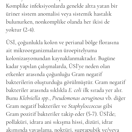
Komplike infeksiyonlarda genelde altta yatan bir
üriner sistem anomalisi veya sistemik hastalık
bulunurken, nonkomplike olanda her ikisi de
yoktur (2-4).
ÜSİ, çoğunlukla kolon ve perianal bölge florasına
ait mikroorganizmaların üroepitelyuma
kolonizasyonundan kaynaklanmaktadır. Bugüne
kadar yapılan çalışmalarda, ÜSİ’ye neden olan
etkenler arasında çoğunluğu Gram negatif
bakterilerin oluşturduğu görülmüştür. Gram negatif
bakteriler arasında sıklıkla
E. coli
ilk sırada yer alır.
Bunu
Klebsiella spp
.,
Pseudomonas aeruginosa
vb. diğer
Gram negatif bakteriler ve
Staphyloccoccus
gibi
Gram pozitif bakteriler takip eder (5-7). ÜSİ’de;
pollaküri, idrara ani sıkışma hissi, dizüri, idrar
akımında yavaşlama, noktüri, suprapubik ve/veya