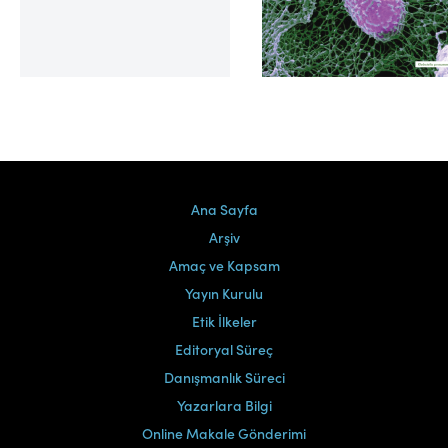
Cilt 39, Sayı 2
Ana Sayfa
Arşiv
Amaç ve Kapsam
Yayın Kurulu
Etik İlkeler
Editoryal Süreç
Danışmanlık Süreci
Yazarlara Bilgi
Online Makale Gönderimi