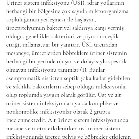
Üriner sistem infeksiyonu (ÜSİ), idrar yollarının
herhangi bir bölgesine çok sayıda mikroorganizma
topluluğunun yerleşmesi ile başlayan,
üroepitelyumun bakteriyel saldırıya karşı vermiş
olduğu, genellikle bakteriüri ve piyürinin eşlik
ettiği, inflamatuar bir yanıttır. ÜSİ, üretradan
mesaneye, üreterlerden böbreklere üriner sistemin
herhangi bir yerinde oluşan ve dolayısıyla spesifik
olmayan infeksiyonu tanımlar (1). Bunlar
asemptomatik sistitten septik şoka kadar gidebilen
ve sıklıkla bakterilerin sebep olduğu infeksiyonlar
olup toplumda yaygın olarak görülür. Üst ve alt
üriner sistem infeksiyonları ya da komplike ve
nonkomplike infeksiyonlar olarak 2 grupta
incelenmektedir. Alt üriner sistem infeksiyonunda
mesane ve üretra etkilenirken üst üriner sistem
infeksiyonunda üreter, pelvis ve böbrekler etkilenir.