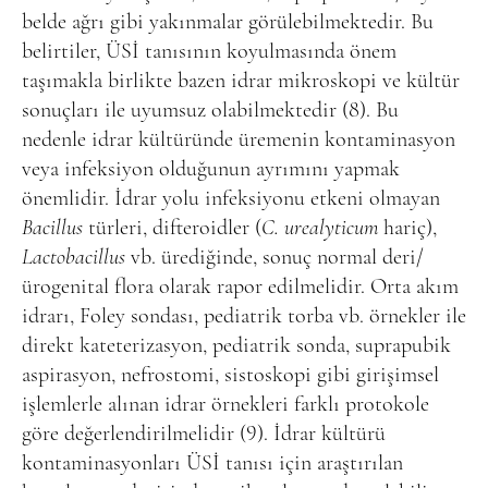
belde ağrı gibi yakınmalar görülebilmektedir. Bu
belirtiler, ÜSİ tanısının koyulmasında önem
taşımakla birlikte bazen idrar mikroskopi ve kültür
sonuçları ile uyumsuz olabilmektedir (8). Bu
nedenle idrar kültüründe üremenin kontaminasyon
veya infeksiyon olduğunun ayrımını yapmak
önemlidir. İdrar yolu infeksiyonu etkeni olmayan
Bacillus
türleri, difteroidler (
C. urealyticum
hariç),
Lactobacillus
vb. ürediğinde, sonuç normal deri/
ürogenital flora olarak rapor edilmelidir. Orta akım
idrarı, Foley sondası, pediatrik torba vb. örnekler ile
direkt kateterizasyon, pediatrik sonda, suprapubik
aspirasyon, nefrostomi, sistoskopi gibi girişimsel
işlemlerle alınan idrar örnekleri farklı protokole
göre değerlendirilmelidir (9). İdrar kültürü
kontaminasyonları ÜSİ tanısı için araştırılan