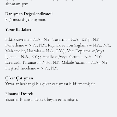
alınmamıştır.
Danışman Değerlendirmesi
Bağımsız dış danışman.
Yazar Katkıları
Fikir/Kavram – N.A., N.Y.; Tasarım – N.A., E.Y.Ş., N.Y.;
Denetleme – N.A., N.Y.; Kaynak ve Fon Sağlama – N.A., N.Y.;
Malzemeler/Hastalar – N.A., E.Y.Ş.; Veri Toplama ve/veya
İşleme – N.A., E.Y.Ş.; Analiz ve/veya Yorum – N.A., N.Y.;
Literatür Taraması – N.A., N.Y.; Makale Yazımı – N.A., N.Y.;
Eleştirel İnceleme – N.A., N.Y.
Çıkar Çatışması
Yazarlar herhangi bir çıkar çatışması bildirmemiştir.
Finansal Destek
Yazarlar finansal destek beyan etmemiştir.