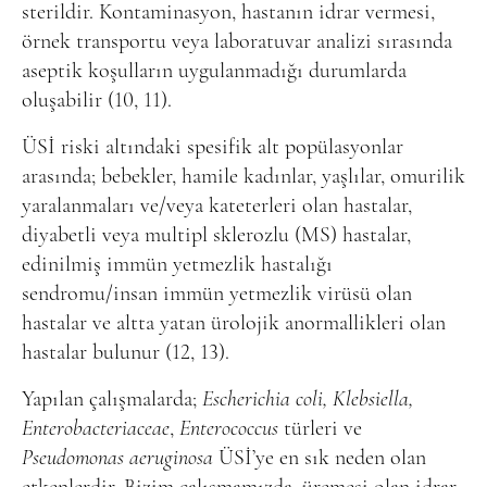
sterildir. Kontaminasyon, hastanın idrar vermesi,
örnek transportu veya laboratuvar analizi sırasında
aseptik koşulların uygulanmadığı durumlarda
oluşabilir (10, 11).
ÜSİ riski altındaki spesifik alt popülasyonlar
arasında; bebekler, hamile kadınlar, yaşlılar, omurilik
yaralanmaları ve/veya kateterleri olan hastalar,
diyabetli veya multipl sklerozlu (MS) hastalar,
edinilmiş immün yetmezlik hastalığı
sendromu/insan immün yetmezlik virüsü olan
hastalar ve altta yatan ürolojik anormallikleri olan
hastalar bulunur (12, 13).
Yapılan çalışmalarda;
Escherichia coli,
Klebsiella,
Enterobacteriaceae
,
Enterococcus
türleri ve
Pseudomonas aeruginosa
ÜSİ’ye en sık neden olan