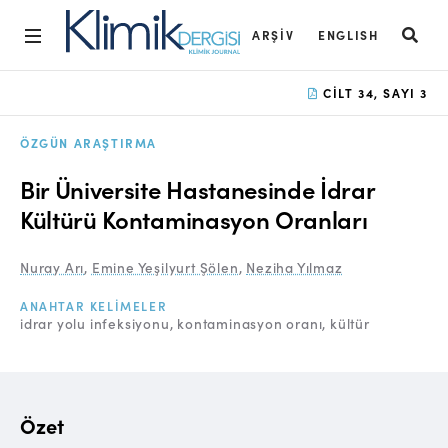
ARŞIV
ENGLISH
Ana Sayfa
CILT 34, SAYI 3
Arşiv
ÖZGÜN ARAŞTIRMA
Amaç ve Kapsam
Bir Üniversite Hastanesinde İdrar
Açık Erişim İlkesi
Kültürü Kontaminasyon Oranları
Yayın Kurulu
Nuray Arı
,
Emine Yeşilyurt Şölen
,
Neziha Yılmaz
Etik İlkeler
ANAHTAR KELIMELER
idrar yolu infeksiyonu
kontaminasyon oranı
kültür
Editoryal Süreç
Danışmanlık Süreci
Yazarlara Bilgi
Özet