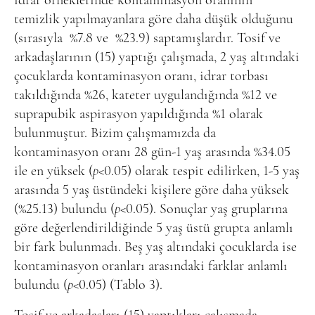
idrar örneklerinde kontaminasyon oranının
temizlik yapılmayanlara göre daha düşük olduğunu
(sırasıyla
%7.8 ve
%23.9) saptamışlardır. Tosif ve
arkadaşlarının (15) yaptığı çalışmada, 2 yaş altındaki
çocuklarda kontaminasyon oranı, idrar torbası
takıldığında %26, kateter uygulandığında %12 ve
suprapubik aspirasyon yapıldığında %1 olarak
bulunmuştur. Bizim çalışmamızda da
kontaminasyon oranı 28 gün-1 yaş arasında %34.05
ile en yüksek (
p
<0.05) olarak tespit edilirken, 1-5 yaş
arasında 5 yaş üstündeki kişilere göre daha yüksek
(%25.13) bulundu (
p
<0.05). Sonuçlar yaş gruplarına
göre değerlendirildiğinde 5 yaş üstü grupta anlamlı
bir fark bulunmadı. Beş yaş altındaki çocuklarda ise
kontaminasyon oranları arasındaki farklar anlamlı
bulundu (
p
<0.05) (Tablo 3).