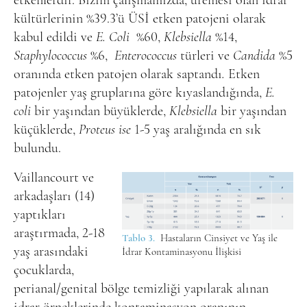
etkenlerdir. Bizim çalışmamızda, üremesi olan idrar
kültürlerinin %39.3’ü ÜSİ etken patojeni olarak
kabul edildi ve
E. Coli
%60,
Klebsiella
%14,
Staphylococcus
%6,
Enterococcus
türleri ve
Candida
%5
oranında etken patojen olarak saptandı
.
Etken
patojenler yaş gruplarına göre kıyaslandığında,
E.
coli
bir yaşından büyüklerde,
Klebsiella
bir yaşından
küçüklerde,
Proteus ise
1-5 yaş aralığında en sık
bulundu.
Vaillancourt ve
arkadaşları (14)
yaptıkları
araştırmada, 2-18
Tablo 3.
Hastaların Cinsiyet ve Yaş ile
yaş arasındaki
İdrar Kontaminasyonu İlişkisi
çocuklarda,
perianal/genital bölge temizliği yapılarak alınan