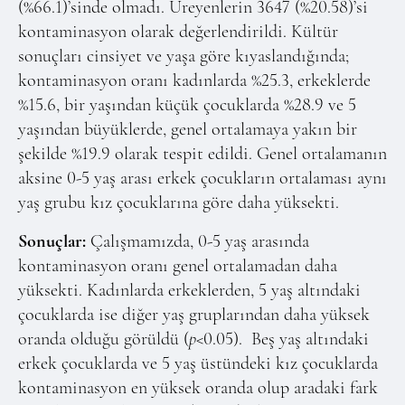
(%66.1)’sinde olmadı. Üreyenlerin 3647 (%20.58)’si
kontaminasyon olarak değerlendirildi. Kültür
sonuçları cinsiyet ve yaşa göre kıyaslandığında;
kontaminasyon oranı kadınlarda %25.3, erkeklerde
%15.6, bir yaşından küçük çocuklarda %28.9 ve 5
yaşından büyüklerde, genel ortalamaya yakın bir
şekilde %19.9 olarak tespit edildi. Genel ortalamanın
aksine 0-5 yaş arası erkek çocukların ortalaması aynı
yaş grubu kız çocuklarına göre daha yüksekti.
Sonuçlar:
Çalışmamızda, 0-5 yaş arasında
kontaminasyon oranı genel ortalamadan daha
yüksekti. Kadınlarda erkeklerden, 5 yaş altındaki
çocuklarda ise diğer yaş gruplarından daha yüksek
oranda olduğu görüldü (
p
<0.05).
Beş yaş altındaki
erkek çocuklarda ve 5 yaş üstündeki kız çocuklarda
kontaminasyon en yüksek oranda olup aradaki fark