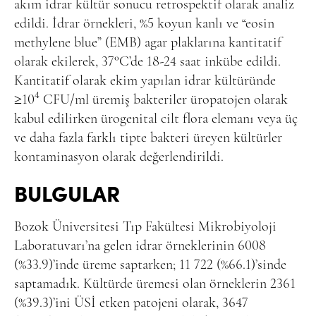
akım idrar kültür sonucu retrospektif olarak analiz
edildi. İdrar örnekleri, %5 koyun kanlı ve “eosin
methylene blue” (EMB) agar plaklarına kantitatif
olarak ekilerek, 37°C’de 18-24 saat inkübe edildi.
Kantitatif olarak ekim yapılan idrar kültüründe
4
≥10
CFU/ml üremiş bakteriler üropatojen olarak
kabul edilirken ürogenital cilt flora elemanı veya üç
ve daha fazla farklı tipte bakteri üreyen kültürler
kontaminasyon olarak değerlendirildi.
BULGULAR
Bozok Üniversitesi Tıp Fakültesi Mikrobiyoloji
Laboratuvarı’na gelen idrar örneklerinin 6008
(%33.9)’inde üreme saptarken; 11 722 (%66.1)’sinde
saptamadık. Kültürde üremesi olan örneklerin 2361
(%39.3)’ini ÜSİ etken patojeni olarak, 3647