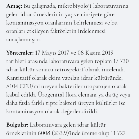
Online Makale Gönderimi
Amaç:
Bu çalışmada, mikrobiyoloji laboratuvarına
Dizinler
gelen idrar örneklerinin yaş ve cinsiyete göre
kontaminasyon oranlarının belirlenmesi ve bu
Telif Hakları
oranları etkileyen faktörlerin irdelenmesi
İletişim
amaçlanmıştır.
Yöntemler:
17 Mayıs 2017 ve 08 Kasım 2019
FACEBOOK
TWITTER
YOUTUBE
tarihleri arasında laboratuvara gelen toplam 17 730
idrar kültür sonucu retrospektif olarak incelendi.
Kantitatif olarak ekim yapılan idrar kültüründe,
≥104 CFU/ml üreyen bakteriler üropatojen olarak
kabul edildi. Ürogenital flora elemanı ya da üç veya
daha fazla farklı tipte bakteri üreyen kültürler ise
kontaminasyon olarak değerlendirildi.
Bulgular:
Laboratuvara gelen idrar kültür
örneklerinin 6008 (%33.9)’inde üreme olup 11 722