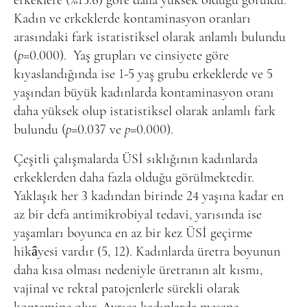
erkeklere (%15.6) göre daha yüksek olduğu görüldü.
Kadın ve erkeklerde kontaminasyon oranları
arasındaki fark istatistiksel olarak anlamlı bulundu
(
p
=0.000).
Yaş grupları ve cinsiyete göre
kıyaslandığında ise 1-5 yaş grubu erkeklerde ve 5
yaşından büyük kadınlarda kontaminasyon oranı
daha yüksek olup istatistiksel olarak anlamlı fark
bulundu (
p
=0.037 ve
p
=0.000).
Çeşitli çalışmalarda ÜSİ sıklığının kadınlarda
erkeklerden daha fazla olduğu görülmektedir.
Yaklaşık her 3 kadından birinde 24 yaşına kadar en
az bir defa antimikrobiyal tedavi, yarısında ise
yaşamları boyunca en az bir kez ÜSİ geçirme
hikâyesi vardır (5, 12). Kadınlarda üretra boyunun
daha kısa olması nedeniyle üretranın alt kısmı,
vajinal ve rektal patojenlerle sürekli olarak