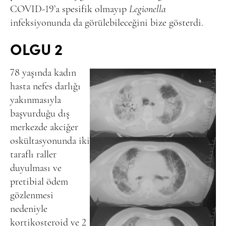
COVID-19’a spesifik olmayıp
Legionella
infeksiyonunda da görülebileceğini bize gösterdi.
OLGU 2
78 yaşında kadın
hasta nefes darlığı
yakınmasıyla
başvurduğu dış
merkezde akciğer
oskültasyonunda iki
taraflı raller
duyulması ve
pretibial ödem
gözlenmesi
nedeniyle
kortikosteroid ve 2