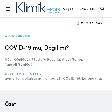
ARŞIV
ENGLISH
Ana Sayfa
CILT 35, SAYI 1
Arşiv
OLGU SUNUMU
Amaç ve Kapsam
COVID-19 mu, Değil mi?
Açık Erişim İlkesi
Uğur Gönlügür
,
Mustafa Reşorlu
,
Alper Şener
,
Yayın Kurulu
Tanseli Gönlügür
Etik İlkeler
ANAHTAR KELIMELER
ayırıcı tanı
bilgisayarlı tomografi
COVID-19
koronavirus
Editoryal Süreç
Danışmanlık Süreci
Yazarlara Bilgi
Özet