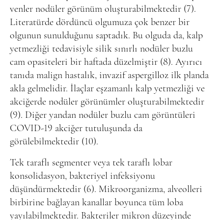
venler nodüler görünüm oluşturabilmektedir (7).
Literatürde dördüncü olgumuza çok benzer bir
olgunun sunulduğunu saptadık. Bu olguda da, kalp
yetmezliği tedavisiyle silik sınırlı nodüler buzlu
cam opasiteleri bir haftada düzelmiştir (8). Ayırıcı
tanıda malign hastalık, invazif aspergilloz ilk planda
akla gelmelidir. İlaçlar eşzamanlı kalp yetmezliği ve
akciğerde nodüler görünümler oluşturabilmektedir
(9). Diğer yandan nodüler buzlu cam görüntüleri
COVID-19 akciğer tutuluşunda da
görülebilmektedir (10).
Tek taraflı segmenter veya tek taraflı lobar
konsolidasyon, bakteriyel infeksiyonu
düşündürmektedir (6). Mikroorganizma, alveolleri
birbirine bağlayan kanallar boyunca tüm loba
yayılabilmektedir. Bakteriler mikron düzeyinde