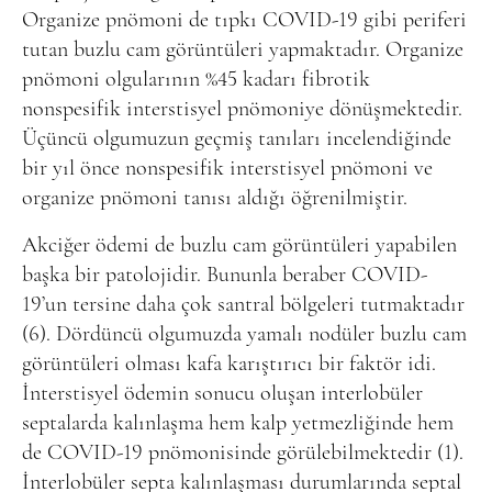
Organize pnömoni de tıpkı COVID-19 gibi periferi
tutan buzlu cam görüntüleri yapmaktadır. Organize
pnömoni olgularının %45 kadarı fibrotik
nonspesifik interstisyel pnömoniye dönüşmektedir.
Üçüncü olgumuzun geçmiş tanıları incelendiğinde
bir yıl önce nonspesifik interstisyel pnömoni ve
organize pnömoni tanısı aldığı öğrenilmiştir.
Akciğer ödemi de buzlu cam görüntüleri yapabilen
başka bir patolojidir. Bununla beraber COVID-
19’un tersine daha çok santral bölgeleri tutmaktadır
(6). Dördüncü olgumuzda yamalı nodüler buzlu cam
görüntüleri olması kafa karıştırıcı bir faktör idi.
İnterstisyel ödemin sonucu oluşan interlobüler
septalarda kalınlaşma hem kalp yetmezliğinde hem
de COVID-19 pnömonisinde görülebilmektedir (1).
İnterlobüler septa kalınlaşması durumlarında septal