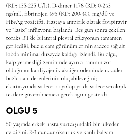
(RD: 135-225 Ü/lt), D-dimer 1178 (RD: 0-243
ng/ml), fibrinojen 495 (RD: 200-400 mg/dl) ve
HBsAg pozitifti. Hastaya ampirik olarak favipiravir
ve “lasix” infüzyonu başlandı. Beş gün sonra çekilen
toraks BT’de bilateral plevral efüzyonun tamamen
gerilediği, buzlu cam görünümlerinin sadece sağ alt
lobda minimal düzeyde kaldığı izlendi. Bu olgu,
kalp yetmezliği zemininde ayırıcı tanının zor
olduğunu; kardiyojenik akciğer ödeminde nodüler
buzlu cam desenlerinin oluşabileceğini;
ekartasyonda sadece radyoloji ya da sadece serolojik
testlere güvenilmemesi gerektiğini gösterdi.
OLGU 5
50 yaşında erkek hasta yurtdışındaki bir ülkeden
geldiğini, 2-3 gündür öksürük ve kanlı balgam