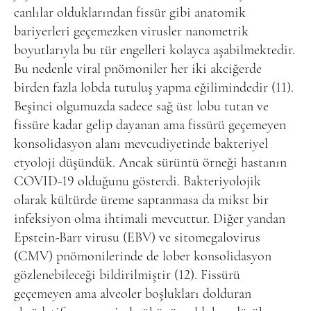
canlılar olduklarından fissür gibi anatomik
bariyerleri geçemezken virusler nanometrik
boyutlarıyla bu tür engelleri kolayca aşabilmektedir.
Bu nedenle viral pnömoniler her iki akciğerde
birden fazla lobda tutuluş yapma eğilimindedir (11).
Beşinci olgumuzda sadece sağ üst lobu tutan ve
fissüre kadar gelip dayanan ama fissürü geçemeyen
konsolidasyon alanı mevcudiyetinde bakteriyel
etyoloji düşündük. Ancak sürüntü örneği hastanın
COVID-19 olduğunu gösterdi. Bakteriyolojik
olarak kültürde üreme saptanmasa da mikst bir
infeksiyon olma ihtimali mevcuttur. Diğer yandan
Epstein-Barr virusu (EBV) ve sitomegalovirus
(CMV) pnömonilerinde de lober konsolidasyon
gözlenebileceği bildirilmiştir (12). Fissürü
geçemeyen ama alveoler boşlukları dolduran