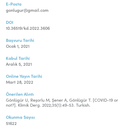
E-Posta
gonlugur@gmail.com
DOI
10.36519/kd.2022.3606
Başvuru Tarihi
Ocak 1, 2021
Kabul Tarihi
Aralık 5, 2021
Online Yayın Tarihi
Mart 28, 2022
Önerilen Alıntı
Gönlügür U, Reşorlu M, Şener A, Gönlügür T. [COVID-19 or
not?]. Klimik Derg. 2022;35(1):49-53. Turkish.
Okunma Sayısı
51622