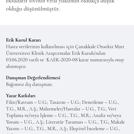
eksüdatif sıvının viral yükünün oldukça düşük
olduğu düşünülmüştür.
Etik Kurul Kararı
Hasta verilerinin kullanılması için Çanakkale Onsekiz Mart
Üniversitesi Klinik Araştırmalar Etik Kurulu’ndan
03.06.2020 tarih ve
KAEK-2020-08 karar numarasıyla onay
alınmıştır.
Danışman Değerlendirmesi
Bağımsız dış danışman.
Yazar Katkıları
Fikir/Kavram – U.G.; Tasarım – U.G.; Denetleme – U.G.,
T.G., M.R., A.Ş.; Malzemeler/Hastalar – U.G., T.G.; Veri
Toplama ve/veya İşleme – U.G., T.G., M.R.; Analiz ve/veya
Yorum – U.G., A.Ş.; Literatür Taraması – U.G., T.G.; Makale
Yazımı – U.G., T.G., M.R., A.Ş.; Eleştirel İnceleme – U.G.,