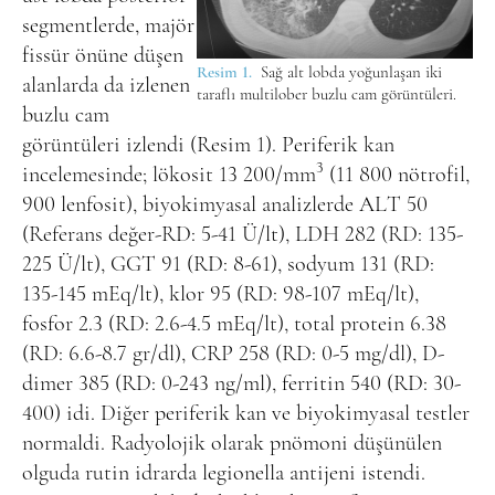
segmentlerde, majör
fissür önüne düşen
Resim 1.
Sağ alt lobda yoğunlaşan iki
alanlarda da izlenen
taraflı multilober buzlu cam görüntüleri.
buzlu cam
görüntüleri izlendi (Resim 1). Periferik kan
3
incelemesinde; lökosit 13 200/mm
(11 800 nötrofil,
900 lenfosit), biyokimyasal analizlerde ALT 50
(Referans değer-RD: 5-41 Ü/lt), LDH 282 (RD: 135-
225 Ü/lt), GGT 91 (RD: 8-61), sodyum 131 (RD:
135-145 mEq/lt), klor 95 (RD: 98-107 mEq/lt),
fosfor 2.3 (RD: 2.6-4.5 mEq/lt), total protein 6.38
(RD: 6.6-8.7 gr/dl), CRP 258 (RD: 0-5 mg/dl), D-
dimer 385 (RD: 0-243 ng/ml), ferritin 540 (RD: 30-
400) idi. Diğer periferik kan ve biyokimyasal testler
normaldi. Radyolojik olarak pnömoni düşünülen
olguda rutin idrarda legionella antijeni istendi.