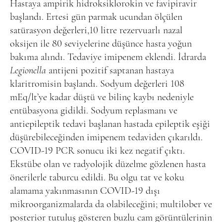
Hastaya ampirik hidroksiklorokin ve favipiravir
başlandı. Ertesi gün parmak ucundan ölçülen
satürasyon değerleri,10 litre rezervuarlı nazal
oksijen ile 80 seviyelerine düşünce hasta yoğun
bakıma alındı. Tedaviye imipenem eklendi. İdrarda
Legionella
antijeni pozitif saptanan hastaya
klaritromisin başlandı. Sodyum değerleri 108
mEq/lt’ye kadar düştü ve bilinç kaybı nedeniyle
entübasyona gidildi. Sodyum replasmanı ve
antiepileptik tedavi başlanan hastada epileptik eşiği
düşürebileceğinden imipenem tedaviden çıkarıldı.
COVID-19 PCR sonucu iki kez negatif çıktı.
Ekstübe olan ve radyolojik düzelme gözlenen hasta
önerilerle taburcu edildi. Bu olgu tat ve koku
alamama yakınmasının COVID-19 dışı
mikroorganizmalarda da olabileceğini; multilober ve
posterior tutuluş gösteren buzlu cam görüntülerinin