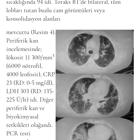
sıcaklığında 94 idi. Toraks BT’de bilateral, tüm
lobları tutan buzlu cam görüntüleri veya
konsolidasyon alanları
mevcuttu (Resim 4).
Periferik kan
incelemesinde;
3
lökosit 11 300/mm
(6000 nötrofil,
4000 lenfosit), CRP
23 (RD: 0-5 mg/dl),
LDH 303 (RD: 135-
225 Ü/lt) idi. Diğer
periferik kan ve
biyokimyasal
tetkikleri olağandı.
PCR testi