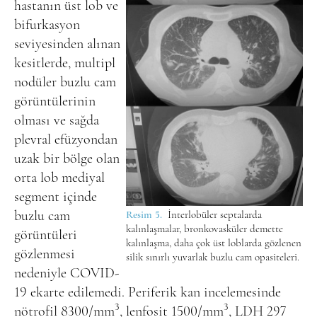
hastanın üst lob ve
bifurkasyon
seviyesinden alınan
kesitlerde, multipl
nodüler buzlu cam
görüntülerinin
olması ve sağda
plevral efüzyondan
uzak bir bölge olan
orta lob mediyal
segment içinde
buzlu cam
Resim 5.
İnterlobüler septalarda
kalınlaşmalar, bronkovasküler demette
görüntüleri
kalınlaşma, daha çok üst loblarda gözlenen
gözlenmesi
silik sınırlı yuvarlak buzlu cam opasiteleri.
nedeniyle COVID-
19 ekarte edilemedi. Periferik kan incelemesinde
3
3
nötrofil 8300/mm
, lenfosit 1500/mm
, LDH 297