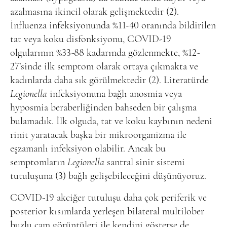
azalmasına ikincil olarak gelişmektedir (2).
İnfluenza infeksiyonunda %11-40 oranında bildirilen
tat veya koku disfonksiyonu, COVID-19
olgularının %33-88 kadarında gözlenmekte, %12-
27’sinde ilk semptom olarak ortaya çıkmakta ve
kadınlarda daha sık görülmektedir (2). Literatürde
Legionella
infeksiyonuna bağlı anosmia veya
hyposmia beraberliğinden bahseden bir çalışma
bulamadık. İlk olguda, tat ve koku kaybının nedeni
rinit yaratacak başka bir mikroorganizma ile
eşzamanlı infeksiyon olabilir. Ancak bu
semptomların
Legionella
santral sinir sistemi
tutuluşuna (3) bağlı gelişebileceğini düşünüyoruz.
COVID-19 akciğer tutuluşu daha çok periferik ve
posterior kısımlarda yerleşen bilateral multilober
buzlu cam görüntüleri ile kendini gösterse de