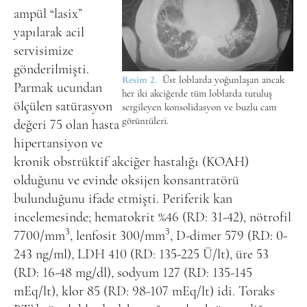
ampül “lasix”
yapılarak acil
servisimize
gönderilmişti.
Resim 2.
Üst loblarda yoğunlaşan ancak
Parmak ucundan
her iki akciğerde tüm loblarda tutuluş
ölçülen satürasyon
sergileyen konsolidasyon ve buzlu cam
görüntüleri.
değeri 75 olan hasta
hipertansiyon ve
kronik obstrüktif akciğer hastalığı (KOAH)
olduğunu ve evinde oksijen konsantratörü
bulunduğunu ifade etmişti. Periferik kan
incelemesinde; hematokrit %46 (RD: 31-42), nötrofil
3
3
7700/mm
, lenfosit 300/mm
, D-dimer 579 (RD: 0-
243 ng/ml), LDH 410 (RD: 135-225 Ü/lt), üre 53
(RD: 16-48 mg/dl), sodyum 127 (RD: 135-145
mEq/lt), klor 85 (RD: 98-107 mEq/lt) idi. Toraks