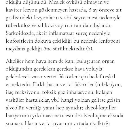
olduğu düşünüldü. Meslek öyküsü olmayan ve
kaviter lezyon gözlenmeyen hastada, 8 ay önceye ait
grafisindeki lezyonların stabil seyretmesi nedeniyle
tüberküloz ve silikozis ayırıcı tanıdan dışlandı.
Sarkoidozda, aktif inflamatuar süreç nedeniyle
lenfositlerin dokuya çekildiği bu nedenle lenfopeni
meydana geldiği öne sürülmektedir (5).
Akciğer hem hava hem de kanı buluşturan organ
olduğundan gerek kan gerekse hava yoluyla
gelebilecek zarar verici faktörler için hedef teşkil
etmektedir. Farklı hasar verici faktörler (infeksiyon,
ilaç reaksiyonu, toksik gaz inhalasyonu, kolajen
vasküler hastalıklar, vb.) hangi yoldan gelirse gelsin
alveolün verdiği yanıt hep aynıdır; alveol-kapiller
bariyerinin yıkılması neticesinde alveol içine eksüda
sızması. Hasar verici uyarının ortadan kalktığı