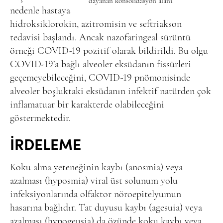
dayanan konsolidasyon alanı.
nedenle hastaya
hidroksiklorokin, azitromisin ve seftriakson
tedavisi başlandı. Ancak nazofaringeal sürüntü
örneği COVID-19 pozitif olarak bildirildi. Bu olgu
COVID-19’a bağlı alveoler eksüdanın fissürleri
geçemeyebileceğini, COVID-19 pnömonisinde
alveoler boşluktaki eksüdanın infektif natürden çok
inflamatuar bir karakterde olabileceğini
göstermektedir.
İRDELEME
Koku alma yeteneğinin kaybı (anosmia) veya
azalması (hyposmia) viral üst solunum yolu
infeksiyonlarında olfaktor nöroepitelyumun
hasarına bağlıdır. Tat duyusu kaybı (agesuia) veya
azalması (hypogeusia) da özünde koku kaybı veya