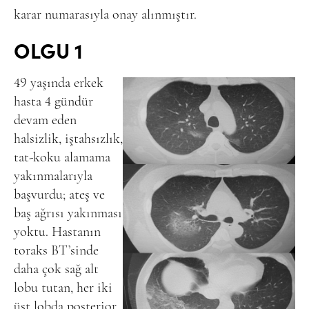
karar numarasıyla onay alınmıştır.
OLGU 1
49 yaşında erkek
hasta 4 gündür
devam eden
halsizlik, iştahsızlık,
tat-koku alamama
yakınmalarıyla
başvurdu; ateş ve
baş ağrısı yakınması
yoktu. Hastanın
toraks BT’sinde
daha çok sağ alt
lobu tutan, her iki
üst lobda posterior