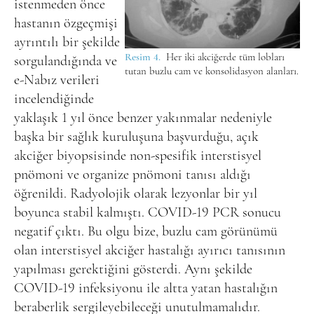
istenmeden önce
hastanın özgeçmişi
ayrıntılı bir şekilde
Resim 4.
Her iki akciğerde tüm lobları
sorgulandığında ve
tutan buzlu cam ve konsolidasyon alanları.
e-Nabız verileri
incelendiğinde
yaklaşık 1 yıl önce benzer yakınmalar nedeniyle
başka bir sağlık kuruluşuna başvurduğu, açık
akciğer biyopsisinde non-spesifik interstisyel
pnömoni ve organize pnömoni tanısı aldığı
öğrenildi. Radyolojik olarak lezyonlar bir yıl
boyunca stabil kalmıştı. COVID-19 PCR sonucu
negatif çıktı. Bu olgu bize, buzlu cam görünümü
olan interstisyel akciğer hastalığı ayırıcı tanısının
yapılması gerektiğini gösterdi. Aynı şekilde
COVID-19 infeksiyonu ile altta yatan hastalığın
beraberlik sergileyebileceği unutulmamalıdır.