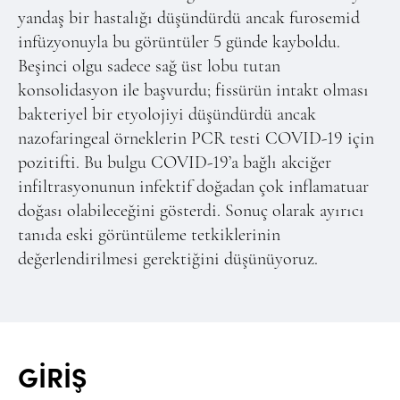
yandaş bir hastalığı düşündürdü ancak furosemid
infüzyonuyla bu görüntüler 5 günde kayboldu.
Beşinci olgu sadece sağ üst lobu tutan
konsolidasyon ile başvurdu; fissürün intakt olması
bakteriyel bir etyolojiyi düşündürdü ancak
nazofaringeal örneklerin PCR testi COVID-19 için
pozitifti. Bu bulgu COVID-19’a bağlı akciğer
infiltrasyonunun infektif doğadan çok inflamatuar
doğası olabileceğini gösterdi. Sonuç olarak ayırıcı
tanıda eski görüntüleme tetkiklerinin
değerlendirilmesi gerektiğini düşünüyoruz.
GİRİŞ