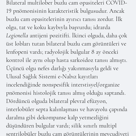
Online Makale Gönderimi
Bilateral multilober buzlu cam opasiteleri COVID-
19 pnömonisinin karakteristik bulgusudur. Ancak
Dizinler
buzlu cam opasitelerinin ayırıcı tanısı zordur. İlk
Telif Hakları
olgu, tat ve koku kaybıyla başvurdu; idrarda
Legionella
antijeni pozitifti. İkinci olguda, daha çok
İletişim
üst lobları tutan bilateral buzlu cam görüntüleri ve
lenfopeni vardı; radyolojik bulgular 8 ay önceki
FACEBOOK
TWITTER
YOUTUBE
kontrol ile aynı olup hasta sarkoidoz tanısı almıştı.
Üçüncü olgu nefes darlığı yakınmasıyla geldi ve
Ulusal Sağlık Sistemi e-Nabız kayıtları
incelendiğinde nonspesifik interstisyel/organize
pnömonisi histolojik tanısı almış olduğu saptandı.
Dördüncü olguda bilateral plevral efüzyon,
interlobüler septa kalınlaşması ve havayolu çapında
daralma gibi dekompanse kalp yetmezliğini
düşündüren bulgular vardı; silik sınırlı multipl
sentrilobüler buzlu cam görüntülerinin mevcudiyeti