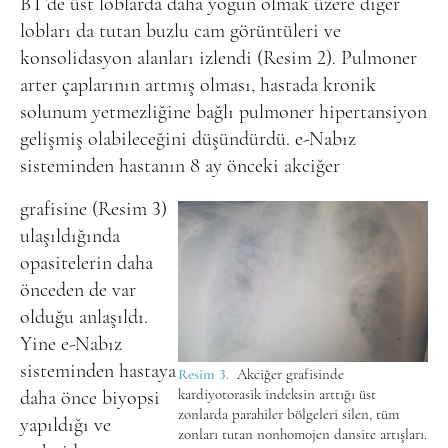
BT’de üst loblarda daha yoğun olmak üzere diğer
lobları da tutan buzlu cam görüntüleri ve
konsolidasyon alanları izlendi (Resim 2). Pulmoner
arter çaplarının artmış olması, hastada kronik
solunum yetmezliğine bağlı pulmoner hipertansiyon
gelişmiş olabileceğini düşündürdü. e-Nabız
sisteminden hastanın 8 ay önceki akciğer
grafisine (Resim 3)
ulaşıldığında
opasitelerin daha
önceden de var
olduğu anlaşıldı.
Yine e-Nabız
sisteminden hastaya
Resim 3.
Akciğer grafisinde
kardiyotorasik indeksin arttığı üst
daha önce biyopsi
zonlarda parahiler bölgeleri silen, tüm
yapıldığı ve
zonları tutan nonhomojen dansite artışları.