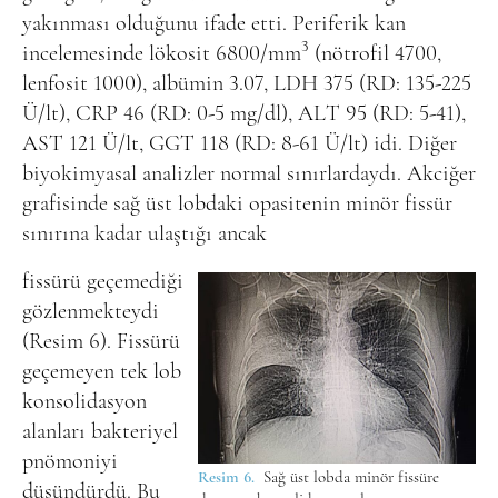
yakınması olduğunu ifade etti. Periferik kan
3
incelemesinde lökosit 6800/mm
(nötrofil 4700,
lenfosit 1000), albümin 3.07, LDH 375 (RD: 135-225
Ü/lt), CRP 46 (RD: 0-5 mg/dl), ALT 95 (RD: 5-41),
AST 121 Ü/lt, GGT 118 (RD: 8-61 Ü/lt) idi. Diğer
biyokimyasal analizler normal sınırlardaydı. Akciğer
grafisinde sağ üst lobdaki opasitenin minör fissür
sınırına kadar ulaştığı ancak
fissürü geçemediği
gözlenmekteydi
(Resim 6). Fissürü
geçemeyen tek lob
konsolidasyon
alanları bakteriyel
pnömoniyi
Resim 6.
Sağ üst lobda minör fissüre
düşündürdü. Bu