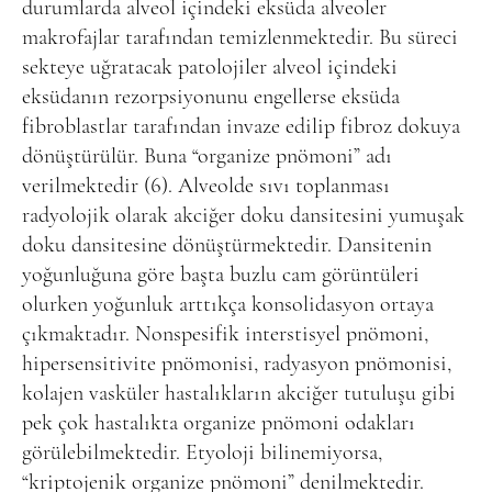
durumlarda alveol içindeki eksüda alveoler
makrofajlar tarafından temizlenmektedir. Bu süreci
sekteye uğratacak patolojiler alveol içindeki
eksüdanın rezorpsiyonunu engellerse eksüda
fibroblastlar tarafından invaze edilip fibroz dokuya
dönüştürülür. Buna “organize pnömoni” adı
verilmektedir (6). Alveolde sıvı toplanması
radyolojik olarak akciğer doku dansitesini yumuşak
doku dansitesine dönüştürmektedir. Dansitenin
yoğunluğuna göre başta buzlu cam görüntüleri
olurken yoğunluk arttıkça konsolidasyon ortaya
çıkmaktadır. Nonspesifik interstisyel pnömoni,
hipersensitivite pnömonisi, radyasyon pnömonisi,
kolajen vasküler hastalıkların akciğer tutuluşu gibi
pek çok hastalıkta organize pnömoni odakları
görülebilmektedir. Etyoloji bilinemiyorsa,
“kriptojenik organize pnömoni” denilmektedir.