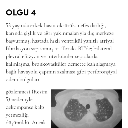
OLGU 4
53 yaşında erkek hasta öksürük, nefes darlığı,
karında şişlik ve ağrı yakınmalarıyla dış merkeze
başvurmuş; hastada hızlı ventrikül yanıtlı atriyal
fibrilasyon saptanmıştır. Toraks BT’de; bilateral
plevral efüzyon ve interlobüler septalarda
kalınlaşma, bronkovasküler demette kalınlaşmaya
bağlı havayolu çapının azalması gibi peribronşiyal
ödem bulguları
gözlenmesi (Resim
5) nedeniyle
dekompanse kalp
yetmezliği
düşünüldü. Ancak