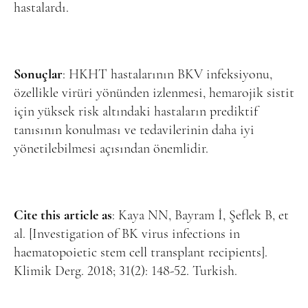
hastalardı.
Sonuçlar
: HKHT hastalarının BKV infeksiyonu,
özellikle virüri yönünden izlenmesi, hemarojik sistit
için yüksek risk altındaki hastaların prediktif
tanısının konulması ve tedavilerinin daha iyi
yönetilebilmesi açısından önemlidir.
Cite this article as
: Kaya NN, Bayram İ, Şeflek B, et
al. [Investigation of BK virus infections in
haematopoietic stem cell transplant recipients].
Klimik Derg. 2018; 31(2): 148-52. Turkish.