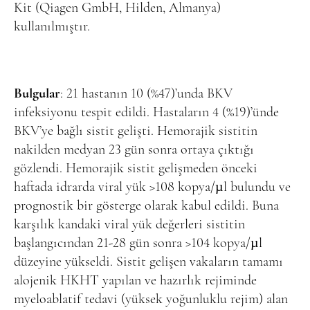
Kit (Qiagen GmbH, Hilden, Almanya)
kullanılmıştır.
Bulgular
: 21 hastanın 10 (%47)’unda BKV
infeksiyonu tespit edildi. Hastaların 4 (%19)’ünde
BKV’ye bağlı sistit gelişti. Hemorajik sistitin
nakilden medyan 23 gün sonra ortaya çıktığı
gözlendi. Hemorajik sistit gelişmeden önceki
haftada idrarda viral yük >108 kopya/µl bulundu ve
prognostik bir gösterge olarak kabul edildi. Buna
karşılık kandaki viral yük değerleri sistitin
başlangıcından 21-28 gün sonra >104 kopya/µl
düzeyine yükseldi. Sistit gelişen vakaların tamamı
alojenik HKHT yapılan ve hazırlık rejiminde
myeloablatif tedavi (yüksek yoğunluklu rejim) alan