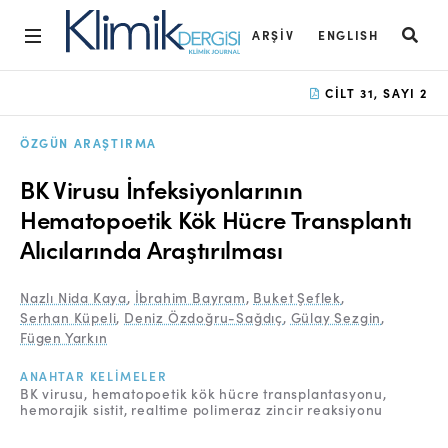
ARŞIV
ENGLISH
Ana Sayfa
CILT 31, SAYI 2
Arşiv
ÖZGÜN ARAŞTIRMA
Amaç ve Kapsam
BK Virusu İnfeksiyonlarının
Açık Erişim İlkesi
Hematopoetik Kök Hücre Transplantı
Alıcılarında Araştırılması
Yayın Kurulu
Etik İlkeler
Nazlı Nida Kaya
,
İbrahim Bayram
,
Buket Şeflek
,
Serhan Küpeli
,
Deniz Özdoğru-Sağdıç
,
Gülay Sezgin
,
Editoryal Süreç
Fügen Yarkın
Danışmanlık Süreci
ANAHTAR KELIMELER
BK virusu
hematopoetik kök hücre transplantasyonu
hemorajik sistit
realtime polimeraz zincir reaksiyonu
Yazarlara Bilgi