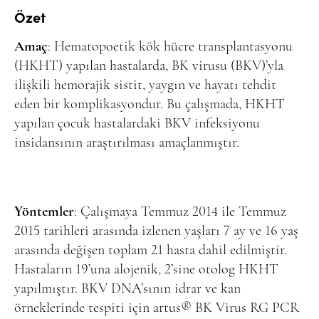
Online Makale Gönderimi
Özet
Dizinler
Amaç
: Hematopoetik kök hücre transplantasyonu
Telif Hakları
(HKHT) yapılan hastalarda, BK virusu (BKV)’yla
ilişkili hemorajik sistit, yaygın ve hayatı tehdit
İletişim
eden bir komplikasyondur. Bu çalışmada, HKHT
yapılan çocuk hastalardaki BKV infeksiyonu
FACEBOOK
TWITTER
YOUTUBE
insidansının araştırılması amaçlanmıştır.
Yöntemler
: Çalışmaya Temmuz 2014 ile Temmuz
2015 tarihleri arasında izlenen yaşları 7 ay ve 16 yaş
arasında değişen toplam 21 hasta dahil edilmiştir.
Hastaların 19’una alojenik, 2’sine otolog HKHT
yapılmıştır. BKV DNA’sının idrar ve kan
örneklerinde tespiti için artus® BK Virus RG PCR