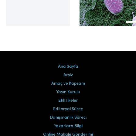
Cilt 39, Sayı 2
Ana Sayfa
Arşiv
Amaç ve Kapsam
Yayın Kurulu
Etik İlkeler
Editoryal Süreç
Danışmanlık Süreci
Yazarlara Bilgi
Online Makale Gönderimi