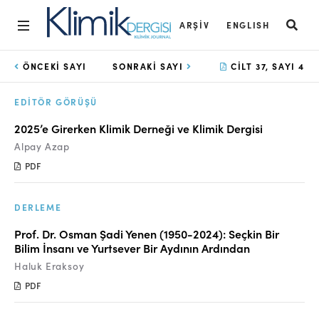
ARŞIV
ENGLISH
Ana Sayfa
ÖNCEKI SAYI
SONRAKI SAYI
CILT 37, SAYI 4
Arşiv
EDITÖR GÖRÜŞÜ
Amaç ve Kapsam
2025’e Girerken Klimik Derneği ve Klimik Dergisi
Alpay Azap
Açık Erişim İlkesi
PDF
Yayın Kurulu
Etik İlkeler
DERLEME
Prof. Dr. Osman Şadi Yenen (1950-2024): Seçkin Bir
Editoryal Süreç
Bilim İnsanı ve Yurtsever Bir Aydının Ardından
Danışmanlık Süreci
Haluk Eraksoy
PDF
Yazarlara Bilgi