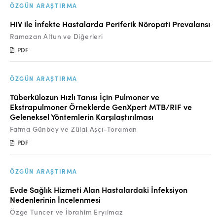
Online Makale Gönderimi
ÖZGÜN ARAŞTIRMA
Dizinler
HIV ile İnfekte Hastalarda Periferik Nöropati Prevalansı
Ramazan Altun ve Diğerleri
Telif Hakları
PDF
İletişim
ÖZGÜN ARAŞTIRMA
FACEBOOK
TWITTER
YOUTUBE
Tüberkülozun Hızlı Tanısı İçin Pulmoner ve
Ekstrapulmoner Örneklerde GenXpert MTB/RIF ve
Geleneksel Yöntemlerin Karşılaştırılması
Fatma Günbey ve Zülal Aşçı-Toraman
PDF
ÖZGÜN ARAŞTIRMA
Evde Sağlık Hizmeti Alan Hastalardaki İnfeksiyon
Nedenlerinin İncelenmesi
Özge Tuncer ve İbrahim Eryılmaz