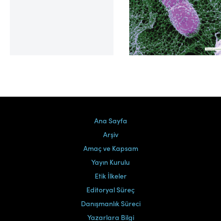
Cilt 39, Sayı 2
Ana Sayfa
Arşiv
Amaç ve Kapsam
Yayın Kurulu
Etik İlkeler
Editoryal Süreç
Danışmanlık Süreci
Yazarlara Bilgi