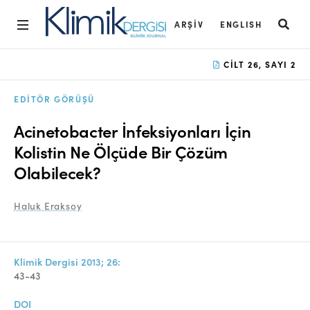
ARŞIV
ENGLISH
Ana Sayfa
CILT 26, SAYI 2
Arşiv
EDITÖR GÖRÜŞÜ
Amaç ve Kapsam
Acinetobacter İnfeksiyonları İçin
Açık Erişim İlkesi
Kolistin Ne Ölçüde Bir Çözüm
Olabilecek?
Yayın Kurulu
Etik İlkeler
Haluk Eraksoy
Editoryal Süreç
Danışmanlık Süreci
Klimik Dergisi 2013; 26:
43-43
Yazarlara Bilgi
DOI