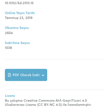
Online Makale Gönderimi
10.5152/kd.2013.15
Dizinler
Online Yayın Tarihi
Temmuz 23, 2019
Telif Hakları
Okunma Sayısı
İletişim
2604
İndirilme Sayısı
FACEBOOK
TWITTER
YOUTUBE
1038
PDF Olarak İndir
Lisans
Bu çalışma Creative Commons Atıf-GayriTicari 4.0
Uluslararası Lisansı (CC BY-NC 4.0) ile lisanslanmıştır.