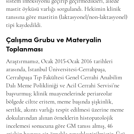
sistem infeksiyonu geçirip geçirmedikleri, ailede
mastit öyküsü varlığı sorgulandı. Hekimin klinik
tanısına göre mastitin (laktasyonel/non-laktasyonel)
tipi kaydedildi.
Çalışma Grubu ve Materyalin
Toplanması
Araştırmamız, Ocak 2015-Ocak 2016 tarihleri
arasında, İstanbul Üniversitesi-Cerrahpaşa,
Cerrahpaşa Tıp Fakültesi Genel Cerrahi Anabilim
Dalı Meme Polikliniği ve Acil Cerrahi Servisi’ne
başvurmuş; klinik muayenelerinde periareolar
bölgede ciltte eritem, meme başında şişkinlik,
sertlik, akıntı varlığı tespit edilmesi üzerine meme
dokularından alınan örneklerin histopatolojik
incelemesi sonucuna göre GM tanısı almış, 46