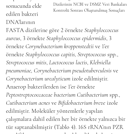
Dizilerinin NCBI ve DSMZ Veri Bankaları
sonucunda elde
Kontrolü Sonrası Oluşturulmuş Sonuçları
edilen bakteri
DNA’ları
nın
FASTA dizilerine göre 2 örnekte
Staphyloccoccus
aureus
, 3 örnekte
Staphyloccoccus epidermidis
, 3
örnekte
Corynebacterium kroppenstedtii
ve 1’er
örnekte
Staphyloccoccus capitis, Streptococcus
spp.,
Streptococcus mitis
,
Lactococcus lactis
,
Klebsiella
pneumoniae, Corynebacterium pseudotuberculosis
ve
Corynebacterium urealyticum
izole edilmiştir.
Anaerop bakterilerden ise 1’er örnekte
Peptostreptococcaceae bacterium
Cutibacterium
spp
.
,
Cutibacterium acnes
ve
Bifidobacterium breve
izole
edilmiştir. Moleküler yöntemlerle yapılan
çalışmalara dahil edilen her bir örnekte yalnızca bir
tür saptanabilmiştir (Tablo 4). 16S rRNA’nın PZR