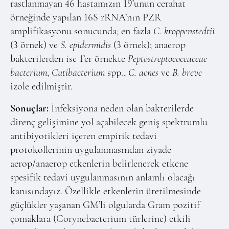
rastlanmayan 46 hastamızın 19’unun cerahat
örneğinde yapılan 16S rRNA’nın PZR
amplifikasyonu sonucunda; en fazla
C. kroppenstedtii
(3 örnek) ve
S. epidermidis
(3 örnek); anaerop
bakterilerden ise 1’er örnekte
Peptostreptococcaceae
bacterium
,
Cutibacterium
spp.,
C. acnes
ve
B. breve
izole edilmiştir.
Sonuçlar:
İnfeksiyona neden olan bakterilerde
direnç gelişimine yol açabilecek geniş spektrumlu
antibiyotikleri içeren empirik tedavi
protokollerinin uygulanmasından ziyade
aerop/anaerop etkenlerin belirlenerek etkene
spesifik tedavi uygulanmasının anlamlı olacağı
kanısındayız. Özellikle etkenlerin üretilmesinde
güçlükler yaşanan GM’li olgularda Gram pozitif
çomaklara (Corynebacterium türlerine) etkili