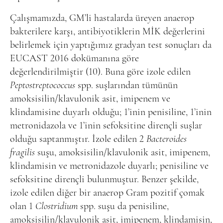
Çalışmamızda, GM’li hastalarda üreyen anaerop
bakterilere karşı, antibiyotiklerin MİK değerlerini
belirlemek için yaptığımız gradyan test sonuçları da
EUCAST 2016 dokümanına göre
değerlendirilmiştir (10). Buna göre izole edilen
Peptostreptococcus
spp. suşlarından tümünün
amoksisilin/klavulonik asit, imipenem ve
klindamisine duyarlı olduğu; 1’inin penisiline, 1’inin
metronidazola ve 1’inin sefoksitine dirençli suşlar
olduğu saptanmıştır. İzole edilen 2
Bacteroides
fragilis
suşu, amoksisilin/klavulonik asit, imipenem,
klindamisin ve metronidazole duyarlı; penisiline ve
sefoksitine dirençli bulunmuştur. Benzer şekilde,
izole edilen diğer bir anaerop Gram pozitif çomak
olan 1
Clostridium
spp. suşu da penisiline,
amoksisilin/klavulonik asit, imipenem, klindamisin,