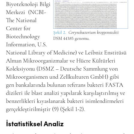
Biyoteknoloji Bilgi
Merkezi (NCBI-
The National
Center for
Şekil 2.
Corynebacterium kroppenstedtii
Biotechnology
DSM 44385 genomu.
Information, U.S.
National Library of Medicine) ve Leibniz Enstitüsü
Alman Mikroorganizmalar ve Hücre Kültürleri
Koleksiyonu (DSMZ – Deutsche Sammlung von
Mikroorganismen und Zellkulturen GmbH) gibi
gen bankalarında bulunan referans bakteri FASTA
dizileri ile blast analizi yapılarak karşılaştırılmış ve
benzerlikleri kıyaslanarak bakteri isimlendirmeleri
gerçekleştirilmiştir (9) (Şekil 1-2).
İstatistiksel Analiz