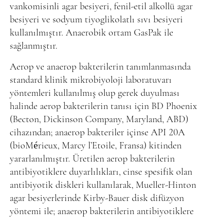
vankomisinli agar besiyeri, fenil-etil alkollü agar
besiyeri ve sodyum tiyoglikolatlı sıvı besiyeri
kullanılmıştır. Anaerobik ortam GasPak ile
sağlanmıştır.
Aerop ve anaerop bakterilerin tanımlanmasında
standard klinik mikrobiyoloji laboratuvarı
yöntemleri kullanılmış olup gerek duyulması
halinde aerop bakterilerin tanısı için BD Phoenix
(Becton, Dickinson Company, Maryland, ABD)
cihazından; anaerop bakteriler içinse API 20A
(bioMérieux, Marcy l’Etoile, Fransa) kitinden
yararlanılmıştır. Üretilen aerop bakterilerin
antibiyotiklere duyarlılıkları, cinse spesifik olan
antibiyotik diskleri kullanılarak, Mueller-Hinton
agar besiyerlerinde Kirby-Bauer disk difüzyon
yöntemi ile; anaerop bakterilerin antibiyotiklere