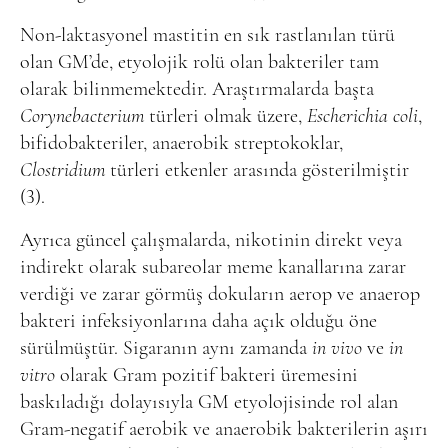
Non-laktasyonel mastitin en sık rastlanılan türü
olan GM’de, etyolojik rolü olan bakteriler tam
olarak bilinmemektedir. Araştırmalarda başta
Corynebacterium
türleri olmak üzere,
Escherichia coli
,
bifidobakteriler, anaerobik streptokoklar,
Clostridium
türleri etkenler arasında gösterilmiştir
(3).
Ayrıca güncel çalışmalarda, nikotinin direkt veya
indirekt olarak subareolar meme kanallarına zarar
verdiği ve zarar görmüş dokuların aerop ve anaerop
bakteri infeksiyonlarına daha açık olduğu öne
sürülmüştür. Sigaranın aynı zamanda
in vivo
ve
in
vitro
olarak Gram pozitif bakteri üremesini
baskıladığı dolayısıyla GM etyolojisinde rol alan
Gram-negatif aerobik ve anaerobik bakterilerin aşırı