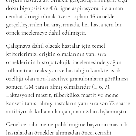
erişkin hastaya ait örnekle gerçekleştirilmiştir. Üçü
doku biyopsisi ve 43’ü iğne aspirasyonu ile alınan
cerahat örneği olmak üzere toplam 46 örnekle
gerçekleştirilen bu araştırmada, her hasta için bir
örnek incele
meye dahil edilmiştir.
Çalışmaya dahil olacak hastalar için temel
kriterlerimiz; erişkin olmalarının yanı sıra
örneklerinin histopatolojik incelemesinde yoğun
inflamatuar reaksiyon ve hastalığın karakteristik
özelliği olan non-kazeifiye granülomların görülmesi
sonucu GM tanısı almış olmalarıdır (1, 6, 7).
Laktasyonel mastit, tüberküloz mastit ve meme
kanseri tanısı almış hastaların yanı sıra son 72 saatte
antibiyotik kullananlar çalışmamızdan dışlanmıştır.
Genel cerrahi meme polikliniğine başvuran mastitli
hastalardan örnekler alınmadan önce, cerrahi