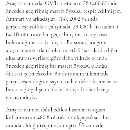
Araştırmamızda, GM’li hastaların 28 (%60.8)’inde
önceden geçirilmiş mastit öyküsü tespit edilmiştir.
Ammari ve arkadaşları (14), 2002 yılında
gerçekleştirdikleri çalışmada, 29 GM’li hastadan 4
(%11)’ünün önceden geçirilmiş mastit öyküsü
bulunduğunu bildirmiştir. Bu sonuçlara göre
araştırmamıza dahil olan mastitli hastalarda diğer
uluslararası verilere göre daha yüksek oranda
önceden geçirilmiş bir mastit öyküsü olduğu
dikkati çekmektedir. Bu durumun; ülkemizde
gerçekleşen doğum sayısı, tedavideki aksamalar ve
buna bağlı gelişen nükslerle ilişkili olabileceği
görüşündeyiz.
Araştırmamıza dahil edilen hastaların sigara
kullanımının %60.8 olarak oldukça yüksek bir
oranda olduğu tespit edilmiştir. Ülkemizde