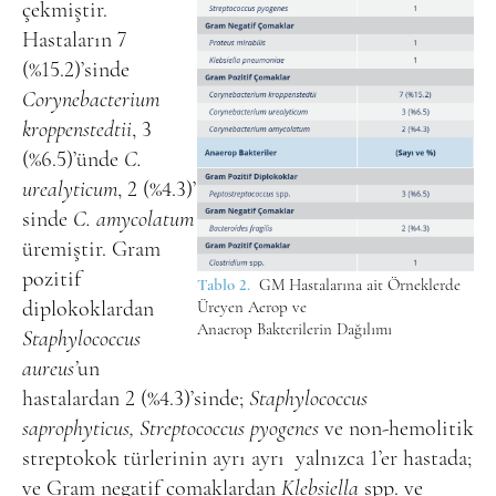
çekmiştir.
Hastaların 7
(%15.2)’sinde
Corynebacterium
kroppenstedtii
, 3
(%6.5)’ünde
C.
urealyticum
, 2 (%4.3)’
sinde
C. amycolatum
üremiştir. Gram
pozitif
Tablo 2.
GM Hastalarına ait Örneklerde
diplokoklardan
Üreyen Aerop ve
Anaerop Bakterilerin Dağılımı
Staphylococcus
aureus’
un
hastalardan 2 (%4.3)’sinde;
Staphylococcus
saprophyticus, Streptococcus pyogenes
ve
non-hemolitik
streptokok türlerinin ayrı ayrı
yalnızca 1’er hastada;
ve Gram negatif çomaklardan
Klebsiella
spp. ve