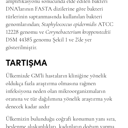
amplifikasyonu sonucunda elde edilen bakteri
DNA’larının FASTA dizilerine göre bakteri
türlerinin saptanmasında kullanılan bakteri
genomlarından;
Staphylococcus epidermidis
ATCC
12228 genomu ve
Corynebacterium kroppenstedtii
DSM 44385 genomu Şekil 1 ve 2’de yer
gösterilmiştir.
TARTIŞMA
Ülkemizde GM’li hastaların kliniğine yönelik
oldukça fazla araştırma olmasına rağmen
infeksiyona neden olan mikroorganizmaların
oranına ve tür dağılımına yönelik araştırma yok
denecek kadar azdır
Ülkemizin bulunduğu coğrafi konumun yanı sıra,
beslenme alışkanlıkları, kadınların doğum yapma