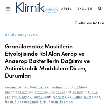
ARŞIV
ENGLISH
Ana Sayfa
CILT 34, SAYI 3
Arşiv
ÖZGÜN ARAŞTIRMA
Amaç ve Kapsam
Granülomatöz Mastitlerin
Açık Erişim İlkesi
Etyolojisinde Rol Alan Aerop ve
Anaerop Bakterilerin Dağılımı ve
Yayın Kurulu
Antimikrobik Maddelere Direnç
Etik İlkeler
Durumları
Editoryal Süreç
Zeynep Taner
,
Mehmet Velidedeoğlu
,
Bilgül Mete
,
Danışmanlık Süreci
Mehmet Demirci
,
Fatih Dal
,
Suphi Vehid
,
Yasemin Küçük
,
Ertuğrul Göksoy
,
Varol Çelik
,
Harika Öykü Dinç
,
Nuri Kiraz
,
Yazarlara Bilgi
Bekir S Kocazeybek
,
Hrisi Bahar Tokman