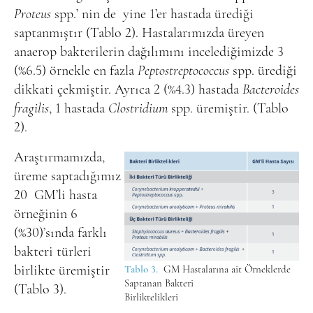
Proteus
spp.’ nin de
yine 1’er hastada ürediği
saptanmıştır (Tablo 2). Hastalarımızda üreyen
anaerop bakterilerin dağılımını incelediğimizde 3
(%6.5) örnekle en fazla
Peptostreptococcus
spp. ürediği
dikkati çekmiştir. Ayrıca 2 (%4.3) hastada
Bacteroides
fragilis
, 1 hastada
Clostridium
spp. üremiştir. (Tablo
2).
Araştırmamızda,
üreme saptadığımız
20
GM’li hasta
örneğinin 6
(%30)’sında farklı
bakteri türleri
birlikte üremiştir
Tablo 3.
GM Hastalarına ait Örneklerde
Saptanan Bakteri
(Tablo 3).
Birliktelikleri