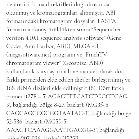
ile üretici firma direktifleri doğrultusunda
okunmuş ve kromatogramları alınmıştır. ABI
formatındaki kromatogram dosyaları FASTA
formatına dönüştürüldükten sonra “Sequencher
version 4.10.1 sequence analysis software” (Gene
Codes, Ann Harbor, ABD), MEGA 4.1
(
megasoftware.net
) programı ve “FinchTV
chromatogram viewer” (Geospize, ABD)
kullanılarak karşılaştırmalı ve manuel olarak dört
farklı primerden elde edilen diziler birleştirilmiş ve
16S rRNA dizileri elde edilmiştir (8). Dört farklı
primer [(27F – 5’ AGAGTTTGATCTGGCTCAG-
3’, bağlandığı bölge 8-27. bazlar); (MG3f- 5’
CAGCAGCCGCGGTAATAC-3’, bağlandığı bölge
52-536. bazlar); (MG5f- 5’
AAACTCAAAGGAATTGACGG-3’, bağlandığı
bölge 907-926. bazlar); (1525R –