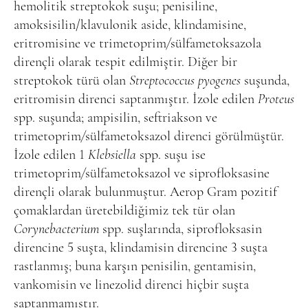
hemolitik streptokok suşu; penisiline,
amoksisilin/klavulonik aside, klindamisine,
eritromisine ve trimetoprim
/
sülfametoksazola
dirençli olarak tespit edilmiştir. Diğer bir
streptokok türü olan
Streptococcus pyogenes
suşunda,
eritromisin direnci saptanmıştır. İzole edilen
Proteus
spp. suşunda; ampisilin, seftriakson ve
trimetoprim
/
sülfametoksazol direnci görülmüştür.
İzole edilen 1
Klebsiella
spp. suşu ise
trimetoprim
/
sülfametoksazol ve siprofloksasine
dirençli olarak bulunmuştur. Aerop Gram pozitif
çomaklardan üretebildiğimiz tek tür olan
Corynebacterium
spp. suşlarında, siprofloksasin
direncine 5 suşta, klindamisin direncine 3 suşta
rastlanmış; buna karşın penisilin, gentamisin,
vankomisin ve linezolid direnci hiçbir suşta
saptanmamıştır.