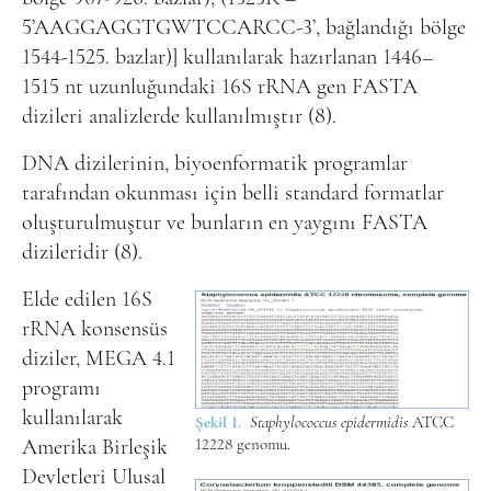
5’AAGGAGGTGWTCCARCC-3’, bağlandığı bölge
1544-1525. bazlar)] kullanılarak hazırlanan 1446–
1515 nt uzunluğundaki 16S rRNA gen FASTA
dizileri analizlerde kullanılmıştır (8).
DNA dizilerinin, biyoenformatik programlar
tarafından okunması için belli standard formatlar
oluşturulmuştur ve bunların en yaygını FASTA
dizileridir (8).
Elde edilen 16S
rRNA konsensüs
diziler, MEGA 4.1
programı
kullanılarak
Şekil 1.
Staphylococcus epidermidis
ATCC
Amerika Birleşik
12228 genomu.
Devletleri Ulusal