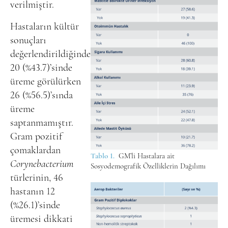
verilmiştir.
Hastaların kültür
sonuçları
değerlendirildiğinde
20 (%43.7)’sinde
üreme görülürken
26 (%56.5)’sında
üreme
saptanmamıştır.
Gram pozitif
çomaklardan
Tablo 1.
GM’li Hastalara ait
Corynebacterium
Sosyodemografik Özelliklerin Dağılımı
türlerinin, 46
hastanın 12
(%26.1)’sinde
üremesi dikkati