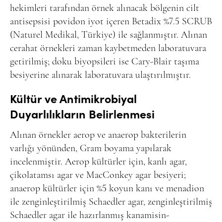
hekimleri tarafından örnek alınacak bölgenin cilt
antisepsisi povidon iyot içeren Betadix %7.5 SCRUB
(Naturel Medikal, Türkiye) ile sağlanmıştır. Alınan
cerahat örnekleri zaman kaybetmeden laboratuvara
getirilmiş; doku biyopsileri ise Cary-Blair taşıma
besiyerine alınarak laboratuvara ulaştırılmıştır.
Kültür ve Antimikrobiyal
Duyarlılıkların Belirlenmesi
Alınan örnekler aerop ve anaerop bakterilerin
varlığı yönünden, Gram boyama yapılarak
incelenmiştir. Aerop kültürler için, kanlı agar,
çikolatamsı agar ve MacConkey agar besiyeri;
anaerop kültürler için %5 koyun kanı ve menadion
ile zenginleştirilmiş Schaedler agar, zenginleştirilmiş
Schaedler agar ile hazırlanmış kanamisin-