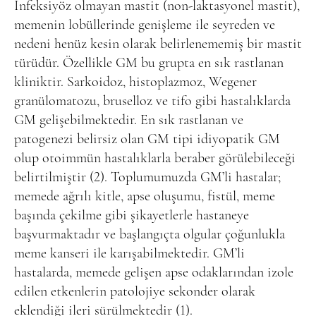
İnfeksiyöz olmayan mastit (non-laktasyonel mastit),
memenin lobüllerinde genişleme ile seyreden ve
nedeni henüz kesin olarak belirlenememiş bir mastit
türüdür. Özellikle GM bu grupta en sık rastlanan
kliniktir. Sarkoidoz, histoplazmoz, Wegener
granülomatozu, bruselloz ve tifo gibi hastalıklarda
GM gelişebilmektedir. En sık rastlanan ve
patogenezi belirsiz olan GM tipi idiyopatik GM
olup otoimmün hastalıklarla beraber görülebileceği
belirtilmiştir (2). Toplumumuzda GM’li hastalar;
memede ağrılı kitle, apse oluşumu, fistül, meme
başında çekilme gibi şikayetlerle hastaneye
başvurmaktadır ve başlangıçta olgular çoğunlukla
meme kanseri ile karışabilmektedir. GM’li
hastalarda, memede gelişen apse odaklarından izole
edilen etkenlerin patolojiye sekonder olarak
eklendiği ileri sürülmektedir (1).