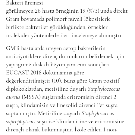
Bakteri üremesi
görülmeyen 26 hasta örneğinin 19 (%73)’unda direkt
Gram boyamada polimorf nüveli lökositlerle
birlikte bakteriler görüldüğünden, örnekler
moleküler yöntemlerle ileri incelemeye alınmıştır.
GM’li hastalarda üreyen aerop bakterilerin
antibiyotiklere direnç durumlarını belirlemek için
yaptığımız disk difüzyon yöntemi sonuçları,
EUCAST 2016 dokümanına göre
değerlendirilmiştir (10). Buna göre Gram pozitif
diplokoklardan, metisiline duyarlı
Staphylococcus
aureus
(MSSA) suşlarında eritromisin direnci 2
suşta, klindamisin ve linezolid direnci 1’er suşta
saptanmıştır. Metisiline duyarlı
Staphylococcus
saprophyticus
suşu ise klindamisine ve eritromisine
dirençli olarak bulunmuştur. İzole edilen 1 non-