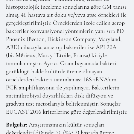
histopatolojik inceleme sonuçlarına göre GM tanısı
almış, 46 hastaya ait doku ve/veya apse örnekleri ile
gerçekleştirilmiştir. Örneklerden izole edilen aerop
bakteriler konvansiyonel yöntemlerin yanı sıra BD
Phoenix (Becton, Dickinson Company, Maryland,
ABD) cihazıyla, anaerop bakteriler ise API 20A
(bioMérieux, Marcy l’Etoile, Fransa) kitiyle
tanımlanmıştır. Ayrıca Gram boyamada bakteri
görüldüğü halde kültürde üreme olmayan
örneklerden bakteri tanımlaması 16S rRNA’nın
PCR amplifikasyonu ile yapılmıştır. Bakterilerin
antimikrobiyal duyarlılıkları disk difüzyon ve
gradyan test metotlarıyla belirlenmiştir. Sonuçlar
EUCAST 2016 kriterlerine göre değerlendirilmiştir.
Bulgular:
Araştırmamızın kültür sonuçları
değerlendirildiğinde; 20 (%43.7) hastada üreme