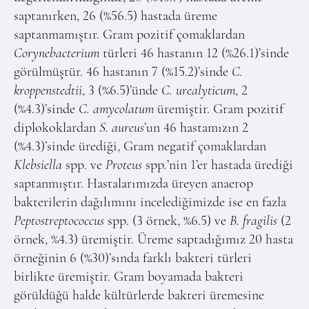
saptanırken, 26 (%56.5) hastada üreme
saptanmamıştır. Gram pozitif çomaklardan
Corynebacterium
türleri 46 hastanın 12 (%26.1)’sinde
görülmüştür. 46 hastanın 7 (%15.2)’sinde
C.
kroppenstedtii
, 3 (%6.5)’ünde
C. urealyticum
, 2
(%4.3)’sinde
C. amycolatum
üremiştir. Gram pozitif
diplokoklardan
S. aureus
’un 46 hastamızın 2
(%4.3)’sinde ürediği, Gram negatif çomaklardan
Klebsiella
spp. ve
Proteus
spp
.
’nin 1’er hastada ürediği
saptanmıştır. Hastalarımızda üreyen anaerop
bakterilerin dağılımını incelediğimizde ise en fazla
Peptostreptococcus
spp. (3 örnek, %6.5) ve
B. fragilis
(2
örnek, %4.3) üremiştir. Üreme saptadığımız 20 hasta
örneğinin 6 (%30)’sında farklı bakteri türleri
birlikte üremiştir. Gram boyamada bakteri
görüldüğü halde kültürlerde bakteri üremesine