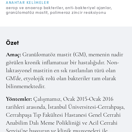
Online Makale Gönderimi
ANAHTAR KELIMELER
aerop ve anaerop bakteriler
anti-bakteriyel ajanlar
granülomatöz mastit
polimeraz zincir reaksiyonu
Dizinler
Telif Hakları
İletişim
Özet
Amaç:
Granülomatöz mastit (GM), memenin nadir
FACEBOOK
TWITTER
YOUTUBE
görülen kronik inflamatuar bir hastalığıdır. Non-
laktasyonel mastitin en sık rastlanılan türü olan
GM’de, etyolojik rolü olan bakteriler tam olarak
bilinmemektedir.
Yöntemler:
Çalışmamız, Ocak 2015-Ocak 2016
tarihleri arasında, İstanbul Üniversitesi-Cerrahpaşa,
Cerrahpaşa Tıp Fakültesi Hastanesi Genel Cerrahi
Anabilim Dalı Meme Polikliniği ve Acil Cerrahi
Servisi’ne başvuran ve klinik muayeneleri ile