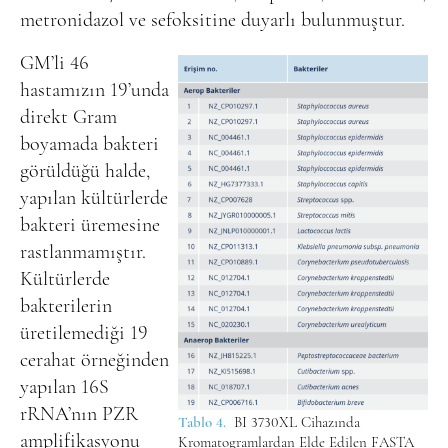
metronidazol ve sefoksitine duyarlı bulunmuştur.
GM’li 46
hastamızın 19’unda
direkt Gram
boyamada bakteri
görüldüğü halde,
yapılan kültürlerde
bakteri üremesine
rastlanmamıştır.
Kültürlerde
bakterilerin
üretilemediği 19
cerahat örneğinden
yapılan 16S
rRNA’nın PZR
Tablo 4.
BI 3730XL Cihazında
amplifikasyonu
Kromatogramlardan Elde Edilen FASTA