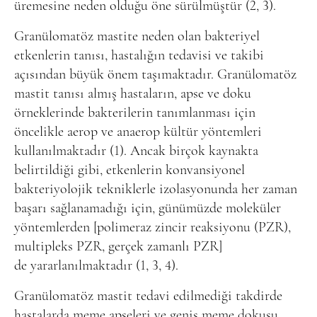
üremesine neden olduğu öne sürülmüştür (2, 3).
Granülomatöz mastite neden olan bakteriyel
etkenlerin tanısı, hastalığın tedavisi ve takibi
açısından büyük önem taşımaktadır. Granülomatöz
mastit tanısı almış hastaların, apse ve doku
örneklerinde bakterilerin tanımlanması için
öncelikle aerop ve anaerop kültür yöntemleri
kullanılmaktadır (1). Ancak birçok kaynakta
belirtildiği gibi, etkenlerin konvansiyonel
bakteriyolojik tekniklerle izolasyonunda her zaman
başarı sağlanamadığı için, günümüzde moleküler
yöntemlerden [polimeraz zincir reaksiyonu (PZR),
multipleks PZR, gerçek zamanlı PZR]
de yararlanılmaktadır (1, 3, 4).
Granülomatöz mastit tedavi edilmediği takdirde
hastalarda meme apseleri ve geniş meme dokusu