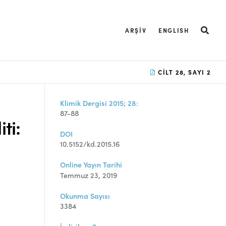
ARŞIV
ENGLISH
CILT 28, SAYI 2
Klimik Dergisi 2015; 28:
87-88
ti:
DOI
10.5152/kd.2015.16
Online Yayın Tarihi
Temmuz 23, 2019
Okunma Sayısı
3384