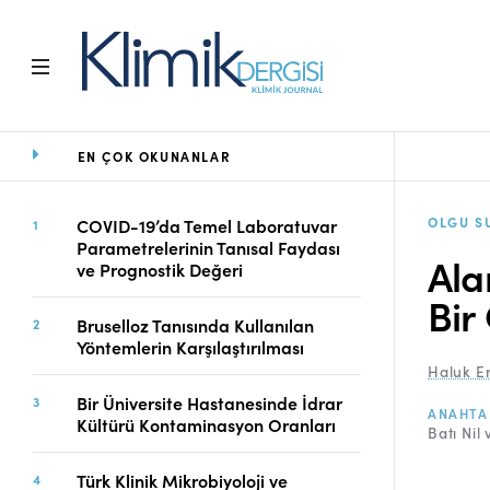
EN ÇOK OKUNANLAR
Ana Sayfa
Arşiv
Amaç ve Kapsam
OLGU S
COVID-19’da Temel Laboratuvar
Parametrelerinin Tanısal Faydası
Açık Erişim İlkesi
Ala
ve Prognostik Değeri
Yayın Kurulu
Bir
Etik İlkeler
Bruselloz Tanısında Kullanılan
Editoryal Süreç
Yöntemlerin Karşılaştırılması
Danışmanlık Süreci
Haluk E
Yazarlara Bilgi
Bir Üniversite Hastanesinde İdrar
ANAHTA
Online Makale
Kültürü Kontaminasyon Oranları
Batı Nil 
Gönderimi
Dizinler
Türk Klinik Mikrobiyoloji ve