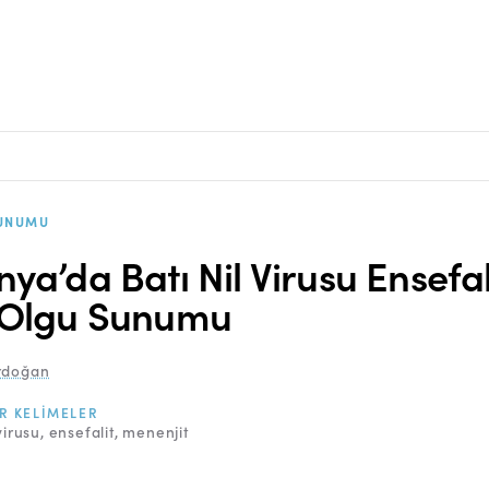
UNUMU
nya’da Batı Nil Virusu Ensefali
 Olgu Sunumu
rdoğan
R KELIMELER
virusu
ensefalit
menenjit