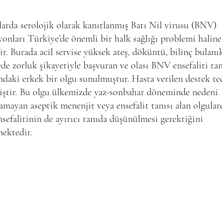
larda serolojik olarak kanıtlanmış Batı Nil virusu (BNV)
yonları Türkiye’de önemli bir halk sağlığı problemi haline
ir. Burada acil servise yüksek ateş, döküntü, bilinç bulanık
e zorluk şikayetiyle başvuran ve olası BNV ensefaliti tan
ndaki erkek bir olgu sunulmuştur. Hasta verilen destek te
miştir. Bu olgu ülkemizde yaz-sonbahar döneminde nedeni
amayan aseptik menenjit veya ensefalit tanısı alan olgular
efalitinin de ayırıcı tanıda düşünülmesi gerektiğini
ektedir.