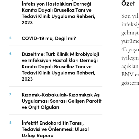
Özet
İnfeksiyon Hastalıkları Derneği
Telif Hakları
Kanıta Dayalı Bruselloz Tanı ve
İletişim
Tedavi Klinik Uygulama Rehberi,
Son yıl
2023
infeksi
gelmişt
COVID-19 mu, Değil mi?
FACEBOOK
TWITTER
YOUTUBE
yürümed
43 yaşı
Düzeltme: Türk Klinik Mikrobiyoloji
iyileş
ve İnfeksiyon Hastalıkları Derneği
Kanıta Dayalı Bruselloz Tanı ve
açıklan
Tedavi Klinik Uygulama Rehberi,
BNV ens
2023
gösterm
Kızamık-Kabakulak-Kızamıkçık Aşı
Uygulaması Sonrası Gelişen Parotit
ve Orşit Olguları
İnfektif Endokarditin Tanısı,
Tedavisi ve Önlenmesi: Ulusal
Uzlaşı Raporu