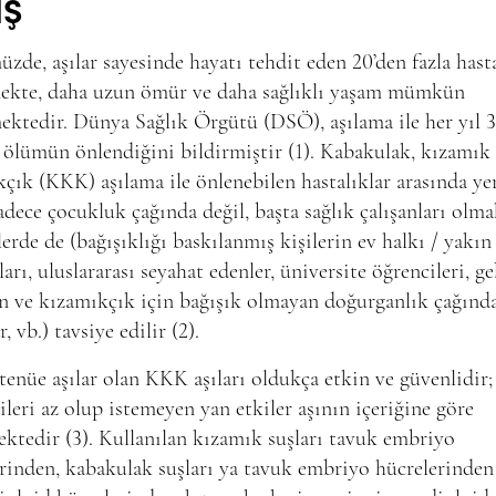
İŞ
de, aşılar sayesinde hayatı tehdit eden 20’den fazla hast
ekte, daha uzun ömür ve daha sağlıklı yaşam mümkün
ektedir. Dünya Sağlık Örgütü (DSÖ), aşılama ile her yıl 3
ölümün önlendiğini bildirmiştir (1). Kabakulak, kızamık
çık (KKK) aşılama ile önlenebilen hastalıklar arasında yer 
sadece çocukluk çağında değil, başta sağlık çalışanları olm
lerde de (bağışıklığı baskılanmış kişilerin ev halkı / yakın
ları, uluslararası seyahat edenler, üniversite öğrencileri, g
n ve kızamıkçık için bağışık olmayan doğurganlık çağınd
, vb.) tavsiye edilir (2).
tenüe aşılar olan KKK aşıları oldukça etkin ve güvenlidir;
ileri az olup istemeyen yan etkiler aşının içeriğine göre
ktedir (3). Kullanılan kızamık suşları tavuk embriyo
rinden, kabakulak suşları ya tavuk embriyo hücrelerinden