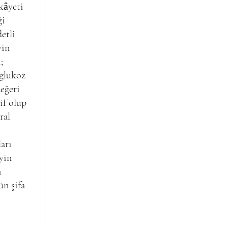
kâyeti
ği
etli
yin
;
 glukoz
değeri
if olup
ral
arı
yin
n
ün şifa