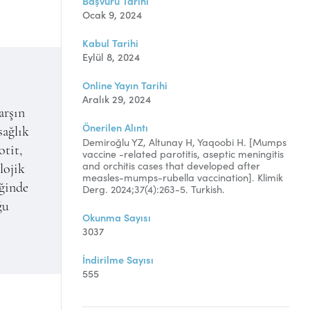
Başvuru Tarihi
Ocak 9, 2024
Kabul Tarihi
Eylül 8, 2024
Online Yayın Tarihi
Aralık 29, 2024
arşın
Önerilen Alıntı
sağlık
Demiroğlu YZ, Altunay H, Yaqoobi H. [
Mumps
otit,
vaccine -related parotitis, aseptic meningitis
and orchitis cases that developed after
lojik
measles-mumps-rubella vaccination
]. Klimik
iğinde
Derg. 2024;37(4):263-5. Turkish.
ğu
Okunma Sayısı
3037
İndirilme Sayısı
555