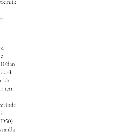
etkinlik
le
z,
se
 10’dan
rad-3,
rklı
i için
çerinde
ir
KİD50)
stan’da