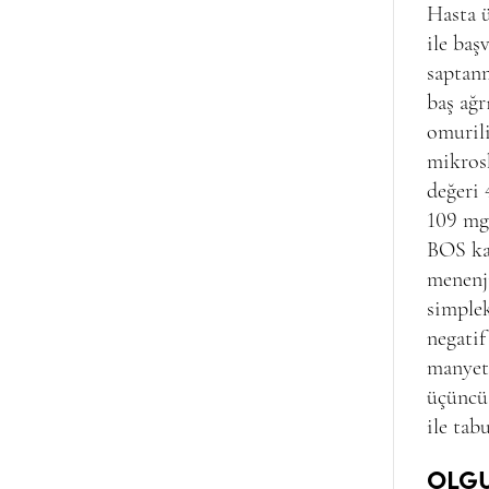
Hasta ü
ile baş
saptanm
baş ağr
omurili
mikros
değeri 
109 mg
BOS kab
menenji
simplek
negatif
manyet
üçüncü 
ile tab
OLGU