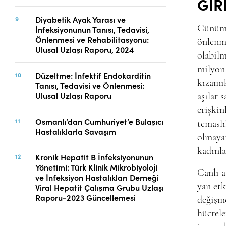
GİR
Diyabetik Ayak Yarası ve
Günümüz
İnfeksiyonunun Tanısı, Tedavisi,
Önlenmesi ve Rehabilitasyonu:
önlenm
Ulusal Uzlaşı Raporu, 2024
olabilm
milyon 
Düzeltme: İnfektif Endokarditin
kızamık
Tanısı, Tedavisi ve Önlenmesi:
Ulusal Uzlaşı Raporu
aşılar 
erişkin
Osmanlı’dan Cumhuriyet’e Bulaşıcı
temaslı
Hastalıklarla Savaşım
olmaya
kadınlar
Kronik Hepatit B İnfeksiyonunun
Yönetimi: Türk Klinik Mikrobiyoloji
Canlı a
ve İnfeksiyon Hastalıkları Derneği
yan etk
Viral Hepatit Çalışma Grubu Uzlaşı
Raporu-2023 Güncellemesi
değişme
hücrele