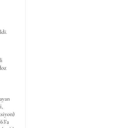
ldi.
li
doz
mayan
i,
ksiyon)
63’a