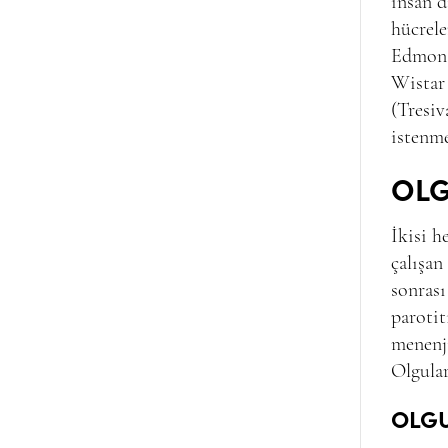
insan d
hücrele
Edmons
Wistar 
(Tresiv
istenme
OL
İkisi h
çalışan
sonrası
parotit
menenji
Olgular
OLGU