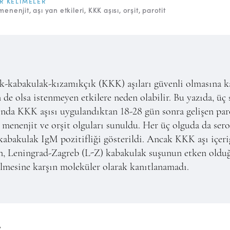
R KELIMELER
menenjit
aşı yan etkileri
KKK aşısı
orşit
parotit
k-kabakulak-kızamıkçık (KKK) aşıları güvenli olmasına k
 de olsa istenmeyen etkilere neden olabilir. Bu yazıda, üç 
ında KKK aşısı uygulandıktan 18-28 gün sonra gelişen par
 menenjit ve orşit olguları sunuldu. Her üç olguda da sero
kabakulak IgM pozitifliği gösterildi. Ancak KKK aşı içer
n, Leningrad-Zagreb (L-Z) kabakulak suşunun etken oldu
lmesine karşın moleküler olarak kanıtlanamadı.