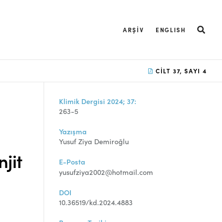
ARŞIV
ENGLISH
CILT 37, SAYI 4
Klimik Dergisi 2024; 37:
263-5
Yazışma
Yusuf Ziya Demiroğlu
njit
E-Posta
yusufziya2002@hotmail.com
DOI
10.36519/kd.2024.4883