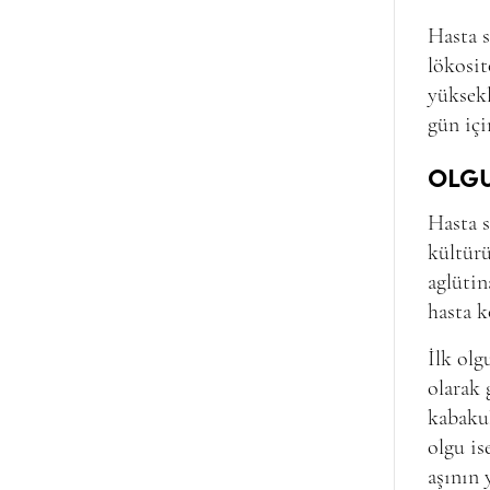
Hasta s
lökosit
yüksekl
gün içi
OLGU
Hasta s
kültür
aglütin
hasta k
İlk olg
olarak 
kabakul
olgu is
aşının 