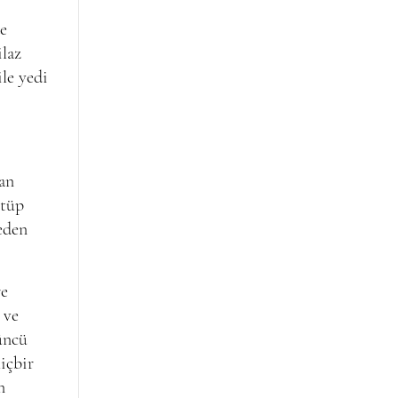
de
laz
ile yedi
Kan
 tüp
eden
re
 ve
üncü
içbir
n