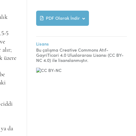
alık
PDF Olarak İndir
.5-5
 ve
Lisans
Bu çalışma Creative Commons Atıf-
alır;
GayriTicari 4.0 Uluslararası Lisansı (CC BY-
ak üzere
NC 4.0) ile lisanslanmıştır.
ebe
aki
 ciddi
 ya da