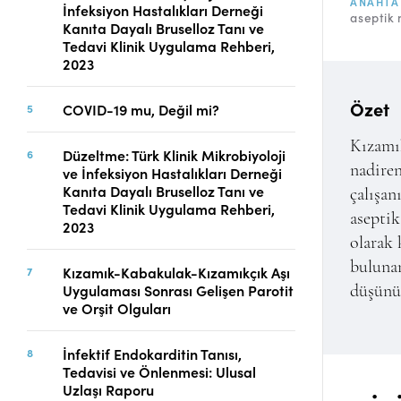
ANAHTA
İnfeksiyon Hastalıkları Derneği
Telif Hakları
aseptik 
Kanıta Dayalı Bruselloz Tanı ve
İletişim
Tedavi Klinik Uygulama Rehberi,
2023
Özet
COVID-19 mu, Değil mi?
FACEBOOK
TWITTER
YOUTUBE
Kızamı
Düzeltme: Türk Klinik Mikrobiyoloji
nadiren
ve İnfeksiyon Hastalıkları Derneği
Kanıta Dayalı Bruselloz Tanı ve
çalışan
Tedavi Klinik Uygulama Rehberi,
aseptik
2023
olarak 
buluna
Kızamık-Kabakulak-Kızamıkçık Aşı
Uygulaması Sonrası Gelişen Parotit
düşünü
ve Orşit Olguları
İnfektif Endokarditin Tanısı,
Tedavisi ve Önlenmesi: Ulusal
Uzlaşı Raporu