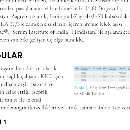
iploid hücrelerinden, kızamıkçık virusu ise insan diploid
rinden pasajlanarak elde edilmektedir (4-6). Bu yazıda,
ton-Zagreb kızamık, Leningrad-Zagreb (L-Z) kabakulak 
RA 27/3 kızamıkçık suşlarını içeren atenüe KKK aşısı
ac
®
, “Serum Institute of India”, Hindistan) ile aşılandıkt
yen yan etki gelişen üç olgu sunuldu.
GULAR
emşire, biri doktor olarak
 üç sağlık çalışanı, KKK aşısı
 gelişen orşit, parotit ve
Tablo 1.
Olguların Demografik Ö
in eşlik ettiği aseptik
ve Klinik Tanıları
t tanısı ile izlendi.
ın demografik özellikleri ve klinik tanıları Tablo 1’de veri
 1