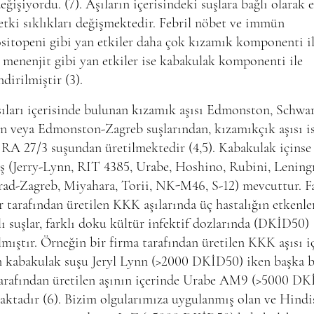
eğişiyordu. (7). Aşıların içerisindeki suşlara bağlı olarak 
etki sıklıkları değişmektedir. Febril nöbet ve immün
sitopeni gibi yan etkiler daha çok kızamık komponenti i
 menenjit gibi yan etkiler ise kabakulak komponenti ile
ndirilmiştir (3).
ları içerisinde bulunan kızamık aşısı Edmonston, Schwar
n veya Edmonston-Zagreb suşlarından, kızamıkçık aşısı i
RA 27/3 suşundan üretilmektedir (4,5). Kabakulak içinse
uş (Jerry-Lynn, RIT 4385, Urabe, Hoshino, Rubini, Lening
ad-Zagreb, Miyahara, Torii, NK-M46, S-12) mevcuttur. Fa
r tarafından üretilen KKK aşılarında üç hastalığın etkenler
lı suşlar, farklı doku kültür infektif dozlarında (DKİD50)
lmıştır. Örneğin bir firma tarafından üretilen KKK aşısı i
n kabakulak suşu Jeryl Lynn (>2000 DKİD50) iken başka b
tarafından üretilen aşının içerinde Urabe AM9 (>5000 D
aktadır (6). Bizim olgularımıza uygulanmış olan ve Hindi