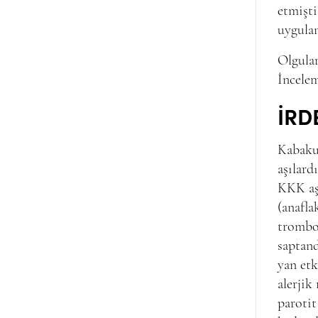
etmişti
uygula
Olgular
İncelem
İRD
Kabakul
aşılard
KKK aşı
(anafla
trombos
saptand
yan etk
alerjik
parotit