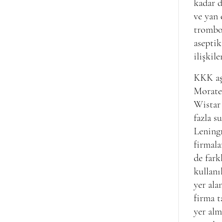
kadar d
ve yan 
trombo
aseptik
ilişkile
KKK aşı
Morate
Wistar 
fazla s
Leningr
firmala
de fark
kullanı
yer ala
firma 
yer alm