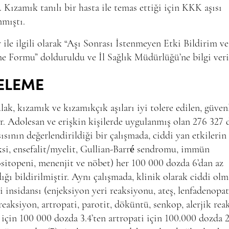
. Kızamık tanılı bir hasta ile temas ettiği için KKK aşısı
nmıştı.
 ile ilgili olarak “Aşı Sonrası İstenmeyen Etki Bildirim ve
e Formu” dolduruldu ve İl Sağlık Müdürlüğü’ne bilgi veri
ELEME
ak, kızamık ve kızamıkçık aşıları iyi tolere edilen, güven
ır. Adolesan ve erişkin kişilerde uygulanmış olan 276 327 
sının değerlendirildiği bir çalışmada, ciddi yan etkilerin
ksi, ensefalit/myelit, Gullian-Barré sendromu, immün
itopeni, menenjit ve nöbet) her 100 000 dozda 6’dan az
ığı bildirilmiştir. Aynı çalışmada, klinik olarak ciddi ol
i insidansı (enjeksiyon yeri reaksiyonu, ateş, lenfadenopat
 reaksiyon, artropati, parotit, döküntü, senkop, alerjik rea
 için 100 000 dozda 3.4’ten artropati için 100.000 dozda 2