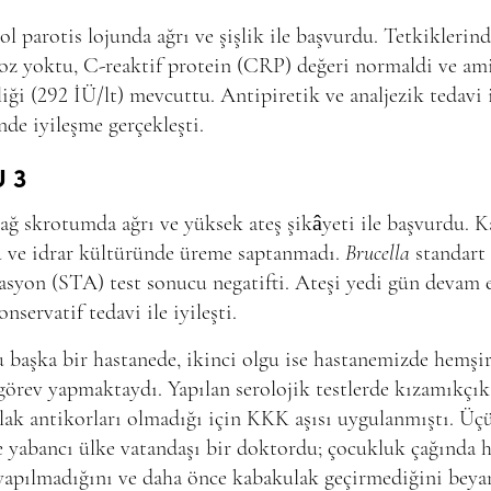
ol parotis lojunda ağrı ve şişlik ile başvurdu. Tetkiklerin
oz yoktu, C-reaktif protein (CRP) değeri normaldi ve ami
iği (292 İÜ/lt) mevcuttu. Antipiretik ve analjezik tedavi 
nde iyileşme gerçekleşti.
 3
ağ skrotumda ağrı ve yüksek ateş şikâyeti ile başvurdu. 
ü ve idrar kültüründe üreme saptanmadı.
Brucella
standart
asyon (STA) test sonucu negatifti. Ateşi yedi gün devam 
onservatif tedavi ile iyileşti.
u başka bir hastanede, ikinci olgu ise hastanemizde hemşi
görev yapmaktaydı. Yapılan serolojik testlerde kızamıkçık
ak antikorları olmadığı için KKK aşısı uygulanmıştı. Üç
e yabancı ülke vatandaşı bir doktordu; çocukluk çağında h
yapılmadığını ve daha önce kabakulak geçirmediğini beya