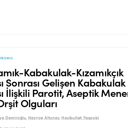
UNUMU
amık-Kabakulak-Kızamıkçık
sı Sonrası Gelişen Kabakulak
ı İlişkili Parotit, Aseptik Mene
Orşit Olguları
iya Demiroğlu
,
Hayriye Altunay
,
Hasibullah Yaqoobi