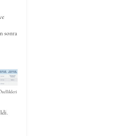
ve
an sonra
zellikleri
ldi.