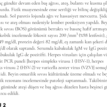
ç gündür devam eden baş ağrısı, ateş, bulantı ve kusma şi
vurdu. Fizik muayenesinde ense sertliği ve bilinç değişikli
adı. Sol parotis lojunda ağrı ve hassasiyet mevcuttu. Şidd
ısı ve ateş olması nedeniyle lomber ponksiyon yapıldı. Be
k sıvısı (BOS) görünümü berraktı ve basınç hafif artmıştı
3
kobik incelemede lökosit sayısı 200 /mm
(%98 lenfosit),
49 mg/dl, protein değeri 82 mg/dl, eş zamanlı kan şekeri 
/dl olarak saptandı. Serumda kabakulak IgM ve IgG pozit
akulak IgG de pozitifti. Herpes virusları için çalışılan vi
t PCR paneli [herpes simpleks virusu 1 (HSV-1), herpes
s virusu 2 (HSV-2) ve varicella zoster virus (VZV)] sonuçl
 idi. Beyin omurilik sıvısı kültüründe üreme olmadı ve be
ik rezonans incelemesinde patoloji saptanmadı. Takibini
gününde ateşi düşen ve baş ağrısı düzelen hasta beşinci g
urcu edildi.
 2