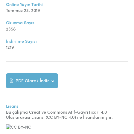
Online Makale Gönderimi
Online Yayın Tarihi
Temmuz 23, 2019
Dizinler
Okunma Sayısı
Telif Hakları
2358
İletişim
İndirilme Sayısı
1219
FACEBOOK
TWITTER
YOUTUBE
PDF Olarak İndir
Lisans
Bu çalışma Creative Commons Atıf-GayriTicari 4.0
Uluslararası Lisansı (CC BY-NC 4.0) ile lisanslanmıştır.