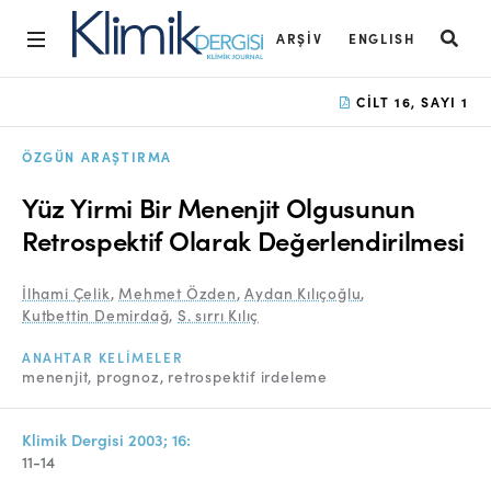
ARŞIV
ENGLISH
Ana Sayfa
CILT 16, SAYI 1
Arşiv
ÖZGÜN ARAŞTIRMA
Amaç ve Kapsam
Yüz Yirmi Bir Menenjit Olgusunun
Açık Erişim İlkesi
Retrospektif Olarak Değerlendirilmesi
Yayın Kurulu
İlhami Çelik
,
Mehmet Özden
,
Aydan Kılıçoğlu
,
Kutbettin Demirdağ
,
S. sırrı Kılıç
Etik İlkeler
ANAHTAR KELIMELER
Editoryal Süreç
menenjit
prognoz
retrospektif irdeleme
Danışmanlık Süreci
Klimik Dergisi 2003; 16:
Yazarlara Bilgi
11-14