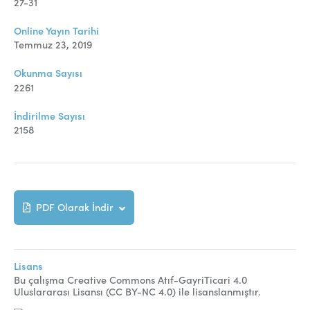
Online Makale Gönderimi
27-31
Dizinler
Online Yayın Tarihi
Temmuz 23, 2019
Telif Hakları
Okunma Sayısı
İletişim
2261
İndirilme Sayısı
2158
FACEBOOK
TWITTER
YOUTUBE
PDF Olarak İndir
Lisans
Bu çalışma Creative Commons Atıf-GayriTicari 4.0
Uluslararası Lisansı (CC BY-NC 4.0) ile lisanslanmıştır.