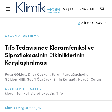
ARŞIV
ENGLISH
Ana Sayfa
CILT 12, SAYI 1
Arşiv
ÖZGÜN ARAŞTIRMA
Amaç ve Kapsam
Tifo Tedavisinde Kloramfenikol ve
Açık Erişim İlkesi
Siprofloksasinin Etkinliklerinin
Karşılaştırılması
Yayın Kurulu
Etik İlkeler
Paşa Göktaş
,
Diler Çoşkun
,
Ferah Karaağaçlıoğlu
,
Gülden Hitit
,
Seyfi Özyürek
,
Emin Karagül
,
Nurgül Ceran
Editoryal Süreç
ANAHTAR KELIMELER
Danışmanlık Süreci
kloramfenikol
siprofloksasin
Tifo
Yazarlara Bilgi
Klimik Dergisi 1999; 12: