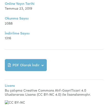
Online Makale Gönderimi
Online Yayın Tarihi
Temmuz 23, 2019
Dizinler
Okunma Sayısı
Telif Hakları
2088
İletişim
İndirilme Sayısı
1316
FACEBOOK
TWITTER
YOUTUBE
PDF Olarak İndir
Lisans
Bu çalışma Creative Commons Atıf-GayriTicari 4.0
Uluslararası Lisansı (CC BY-NC 4.0) ile lisanslanmıştır.