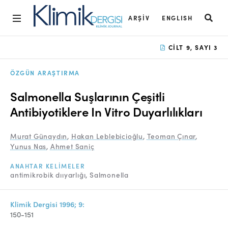
ARŞIV
ENGLISH
Ana Sayfa
CILT 9, SAYI 3
Arşiv
ÖZGÜN ARAŞTIRMA
Amaç ve Kapsam
Salmonella Suşlarının Çeşitli
Açık Erişim İlkesi
Antibiyotiklere In Vitro Duyarlılıkları
Yayın Kurulu
Murat Günaydın
,
Hakan Leblebicioğlu
,
Teoman Çınar
,
Yunus Nas
,
Ahmet Saniç
Etik İlkeler
ANAHTAR KELIMELER
Editoryal Süreç
antimikrobik dııyarlığı
Salmonella
Danışmanlık Süreci
Klimik Dergisi 1996; 9:
Yazarlara Bilgi
150-151