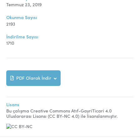
Online Makale Gönderimi
Temmuz 23, 2019
Dizinler
Okunma Sayısı
2193
Telif Hakları
İndirilme Sayısı
İletişim
1710
FACEBOOK
TWITTER
YOUTUBE
PDF Olarak İndir
Lisans
Bu çalışma Creative Commons Atıf-GayriTicari 4.0
Uluslararası Lisansı (CC BY-NC 4.0) ile lisanslanmıştır.