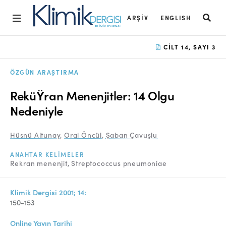
ARŞIV
ENGLISH
Ana Sayfa
CILT 14, SAYI 3
Arşiv
ÖZGÜN ARAŞTIRMA
Amaç ve Kapsam
ReküŸran Menenjitler: 14 Olgu
Açık Erişim İlkesi
Nedeniyle
Yayın Kurulu
Hüsnü Altunay
,
Oral Öncül
,
Şaban Çavuşlu
Etik İlkeler
ANAHTAR KELIMELER
Rekran menenjit
Streptococcus pneumoniae
Editoryal Süreç
Danışmanlık Süreci
Klimik Dergisi 2001; 14:
150-153
Yazarlara Bilgi
Online Yayın Tarihi