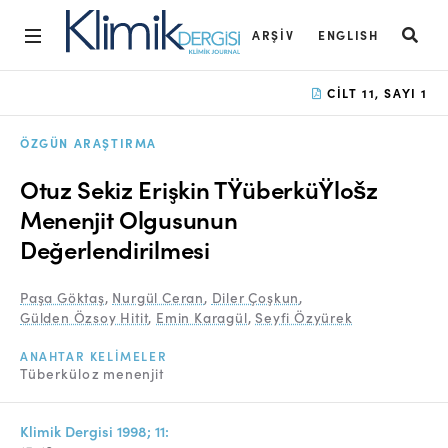
ARŞIV
ENGLISH
Ana Sayfa
CILT 11, SAYI 1
Arşiv
ÖZGÜN ARAŞTIRMA
Amaç ve Kapsam
Otuz Sekiz Erişkin TŸüberküŸlošz
Açık Erişim İlkesi
Menenjit Olgusunun
Değerlendirilmesi
Yayın Kurulu
Etik İlkeler
Paşa Göktaş
,
Nurgül Ceran
,
Diler Çoşkun
,
Gülden Özsoy Hitit
,
Emin Karagül
,
Seyfi Özyürek
Editoryal Süreç
ANAHTAR KELIMELER
Danışmanlık Süreci
Tüberküloz menenjit
Yazarlara Bilgi
Klimik Dergisi 1998; 11: