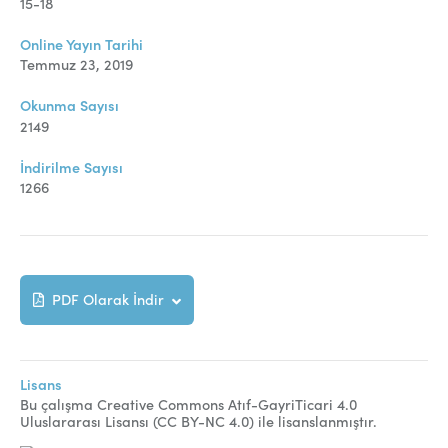
Online Makale Gönderimi
15-18
Dizinler
Online Yayın Tarihi
Temmuz 23, 2019
Telif Hakları
Okunma Sayısı
İletişim
2149
İndirilme Sayısı
1266
FACEBOOK
TWITTER
YOUTUBE
PDF Olarak İndir
Lisans
Bu çalışma Creative Commons Atıf-GayriTicari 4.0
Uluslararası Lisansı (CC BY-NC 4.0) ile lisanslanmıştır.