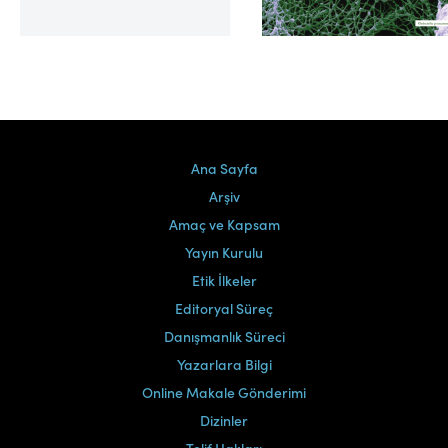
Cilt 39, Sayı 2
Ana Sayfa
Arşiv
Amaç ve Kapsam
Yayın Kurulu
Etik İlkeler
Editoryal Süreç
Danışmanlık Süreci
Yazarlara Bilgi
Online Makale Gönderimi
Dizinler