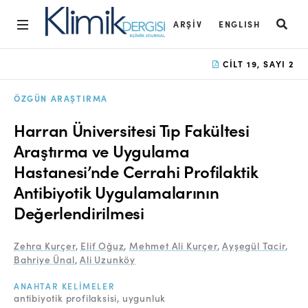
ARŞIV
ENGLISH
Ana Sayfa
CILT 19, SAYI 2
Arşiv
ÖZGÜN ARAŞTIRMA
Amaç ve Kapsam
Harran Üniversitesi Tıp Fakültesi
Açık Erişim İlkesi
Araştırma ve Uygulama
Hastanesi’nde Cerrahi Profilaktik
Yayın Kurulu
Antibiyotik Uygulamalarının
Etik İlkeler
Değerlendirilmesi
Editoryal Süreç
Zehra Kurçer
,
Elif Oğuz
,
Mehmet Ali Kurçer
,
Ayşegül Tacir
,
Danışmanlık Süreci
Bahriye Ünal
,
Ali Uzunköy
Yazarlara Bilgi
ANAHTAR KELIMELER
antibiyotik profilaksisi
uygunluk