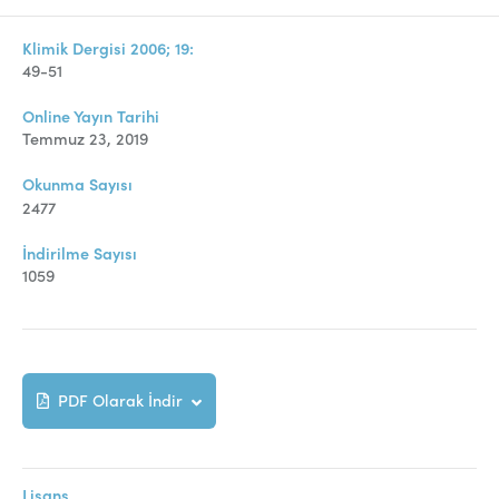
Online Makale Gönderimi
Dizinler
Klimik Dergisi 2006; 19:
49-51
Telif Hakları
Online Yayın Tarihi
İletişim
Temmuz 23, 2019
Okunma Sayısı
2477
FACEBOOK
TWITTER
YOUTUBE
İndirilme Sayısı
1059
PDF Olarak İndir
Lisans