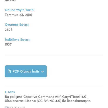
Online Makale Gönderimi
Online Yayın Tarihi
Dizinler
Temmuz 23, 2019
Telif Hakları
Okunma Sayısı
2523
İletişim
İndirilme Sayısı
1937
FACEBOOK
TWITTER
YOUTUBE
PDF Olarak İndir
Lisans
Bu çalışma Creative Commons Atıf-GayriTicari 4.0
Uluslararası Lisansı (CC BY-NC 4.0) ile lisanslanmıştır.