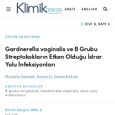
ARŞIV
ENGLISH
Ana Sayfa
CILT 9, SAYI 3
Arşiv
ÖZGÜN ARAŞTIRMA
Amaç ve Kapsam
Gardnerella vaginalis ve B Grubu
Açık Erişim İlkesi
Streptokokların Etken Olduğu İdrar
Yolu İnfeksiyonları
Yayın Kurulu
Etik İlkeler
Mustafa Samastı
,
Emine Er
,
Fatma Köksal
Editoryal Süreç
ANAHTAR KELIMELER
B grubu strcptokok
Gardnerella vaginalis
idrar yolu
infeksiyonu
Danışmanlık Süreci
Yazarlara Bilgi
Klimik Dergisi 1996; 9:
147-149