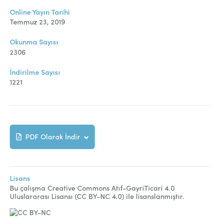
Online Makale Gönderimi
Online Yayın Tarihi
Dizinler
Temmuz 23, 2019
Telif Hakları
Okunma Sayısı
2306
İletişim
İndirilme Sayısı
1221
FACEBOOK
TWITTER
YOUTUBE
PDF Olarak İndir
Lisans
Bu çalışma Creative Commons Atıf-GayriTicari 4.0
Uluslararası Lisansı (CC BY-NC 4.0) ile lisanslanmıştır.