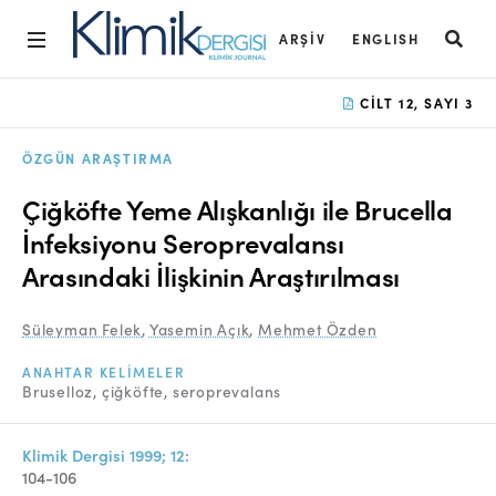
ARŞIV
ENGLISH
Ana Sayfa
CILT 12, SAYI 3
Arşiv
ÖZGÜN ARAŞTIRMA
Amaç ve Kapsam
Çiğköfte Yeme Alışkanlığı ile Brucella
Açık Erişim İlkesi
İnfeksiyonu Seroprevalansı
Arasındaki İlişkinin Araştırılması
Yayın Kurulu
Etik İlkeler
Süleyman Felek
,
Yasemin Açık
,
Mehmet Özden
Editoryal Süreç
ANAHTAR KELIMELER
Bruselloz
çiğköfte
seroprevalans
Danışmanlık Süreci
Yazarlara Bilgi
Klimik Dergisi 1999; 12:
104-106