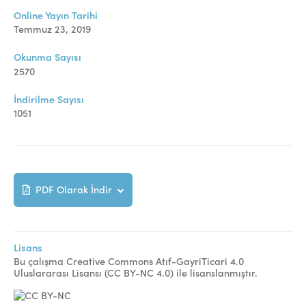
Online Makale Gönderimi
Online Yayın Tarihi
Dizinler
Temmuz 23, 2019
Telif Hakları
Okunma Sayısı
2570
İletişim
İndirilme Sayısı
1051
FACEBOOK
TWITTER
YOUTUBE
PDF Olarak İndir
Lisans
Bu çalışma Creative Commons Atıf-GayriTicari 4.0
Uluslararası Lisansı (CC BY-NC 4.0) ile lisanslanmıştır.