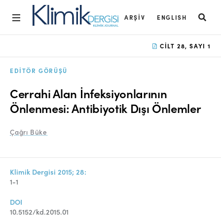
ARŞIV
ENGLISH
Ana Sayfa
CILT 28, SAYI 1
Arşiv
EDITÖR GÖRÜŞÜ
Amaç ve Kapsam
Cerrahi Alan İnfeksiyonlarının
Açık Erişim İlkesi
Önlenmesi: Antibiyotik Dışı Önlemler
Yayın Kurulu
Çağrı Büke
Etik İlkeler
Editoryal Süreç
Klimik Dergisi 2015; 28:
1-1
Danışmanlık Süreci
DOI
Yazarlara Bilgi
10.5152/kd.2015.01