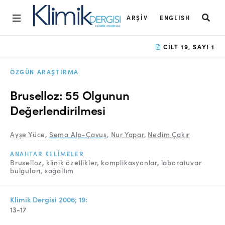
ARŞIV
ENGLISH
Ana Sayfa
CILT 19, SAYI 1
Arşiv
ÖZGÜN ARAŞTIRMA
Amaç ve Kapsam
Bruselloz: 55 Olgunun
Açık Erişim İlkesi
Değerlendirilmesi
Yayın Kurulu
Ayşe Yüce
,
Sema Alp-Çavuş
,
Nur Yapar
,
Nedim Çakır
Etik İlkeler
ANAHTAR KELIMELER
Bruselloz
klinik özellikler
komplikasyonlar
laboratuvar
Editoryal Süreç
bulguları
sağaltım
Danışmanlık Süreci
Klimik Dergisi 2006; 19:
Yazarlara Bilgi
13-17