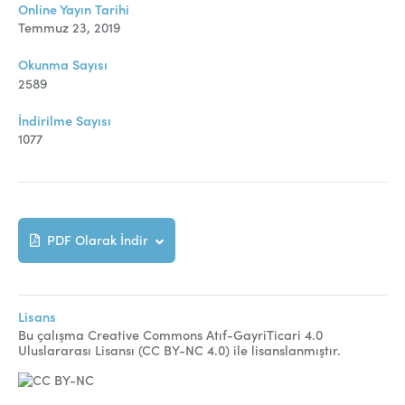
Online Makale Gönderimi
Online Yayın Tarihi
Temmuz 23, 2019
Dizinler
Okunma Sayısı
Telif Hakları
2589
İletişim
İndirilme Sayısı
1077
FACEBOOK
TWITTER
YOUTUBE
PDF Olarak İndir
Lisans
Bu çalışma Creative Commons Atıf-GayriTicari 4.0
Uluslararası Lisansı (CC BY-NC 4.0) ile lisanslanmıştır.