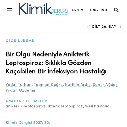
ARŞIV
ENGLISH
Ana Sayfa
CILT 20, SAYI 1
Arşiv
OLGU SUNUMU
Amaç ve Kapsam
Bir Olgu Nedeniyle Anikterik
Açık Erişim İlkesi
Leptospiroz: Sıklıkla Gözden
Kaçabilen Bir İnfeksiyon Hastalığı
Yayın Kurulu
Etik İlkeler
Vedat Turhan
,
Teoman Doğru
,
Nurittin Ardıç
,
Şener Ağdaş
,
Vildan Özdemir
Editoryal Süreç
ANAHTAR KELIMELER
Danışmanlık Süreci
anikterik leptospiroz
İkterik leptospiroz
Weil hastalığı
Yazarlara Bilgi
Klimik Dergisi 2007; 20: