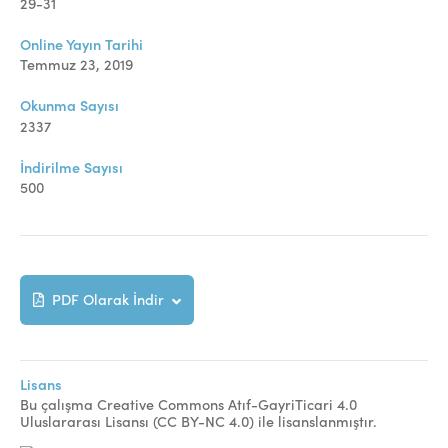
Online Makale Gönderimi
29-31
Dizinler
Online Yayın Tarihi
Temmuz 23, 2019
Telif Hakları
Okunma Sayısı
İletişim
2337
İndirilme Sayısı
500
FACEBOOK
TWITTER
YOUTUBE
PDF Olarak İndir
Lisans
Bu çalışma Creative Commons Atıf-GayriTicari 4.0
Uluslararası Lisansı (CC BY-NC 4.0) ile lisanslanmıştır.