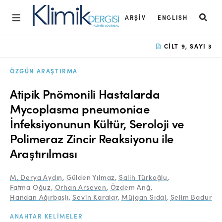
ARŞIV
ENGLISH
Ana Sayfa
CILT 9, SAYI 3
Arşiv
ÖZGÜN ARAŞTIRMA
Amaç ve Kapsam
Atipik Pnömonili Hastalarda
Açık Erişim İlkesi
Mycoplasma pneumoniae
İnfeksiyonunun Kültür, Seroloji ve
Yayın Kurulu
Polimeraz Zincir Reaksiyonu ile
Etik İlkeler
Araştırılması
Editoryal Süreç
M. Derya Aydın
,
Gülden Yılmaz
,
Salih Türkoğlu
,
Danışmanlık Süreci
Fatma Oğuz
,
Orhan Arseven
,
Özdem Anğ
,
Handan Ağırbaşlı
,
Sevin Karalar
,
Müjgan Sıdal
,
Selim Badur
Yazarlara Bilgi
ANAHTAR KELIMELER