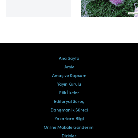
Cilt 39, Sayı 2
Ana Sayfa
Arşiv
Amaç ve Kapsam
Yayın Kurulu
Etik İlkeler
Editoryal Süreç
Danışmanlık Süreci
Yazarlara Bilgi
Online Makale Gönderimi
Dizinler