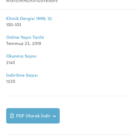
mikroimmünofluoresans
Online Makale Gönderimi
Dizinler
Klimik Dergisi 1999; 12:
100-103
Telif Hakları
Online Yayın Tarihi
İletişim
Temmuz 23, 2019
Okunma Sayısı
FACEBOOK
TWITTER
YOUTUBE
2143
İndirilme Sayısı
1230
PDF Olarak İndir