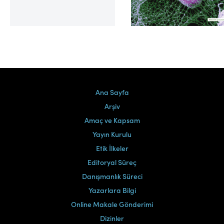
Cilt 39, Sayı 2
Ana Sayfa
Arşiv
Amaç ve Kapsam
Yayın Kurulu
Etik İlkeler
Editoryal Süreç
Danışmanlık Süreci
Yazarlara Bilgi
Online Makale Gönderimi
Dizinler