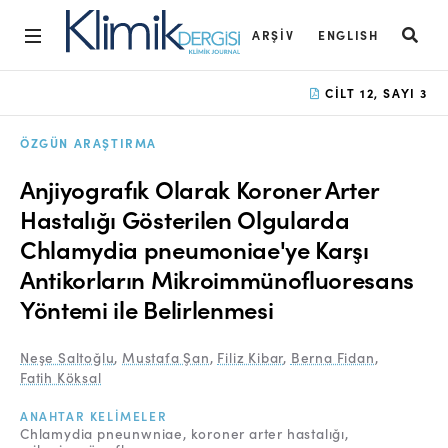
ARŞIV
ENGLISH
Ana Sayfa
CILT 12, SAYI 3
Arşiv
ÖZGÜN ARAŞTIRMA
Amaç ve Kapsam
Anjiyografık Olarak Koroner Arter
Açık Erişim İlkesi
Hastalığı Gösterilen Olgularda
Chlamydia pneumoniae'ye Karşı
Yayın Kurulu
Antikorların Mikroimmünofluoresans
Etik İlkeler
Yöntemi ile Belirlenmesi
Editoryal Süreç
Neşe Saltoğlu
,
Mustafa Şan
,
Filiz Kibar
,
Berna Fidan
,
Danışmanlık Süreci
Fatih Köksal
Yazarlara Bilgi
ANAHTAR KELIMELER
Chlamydia pneunwniae
koroner arter hastalığı