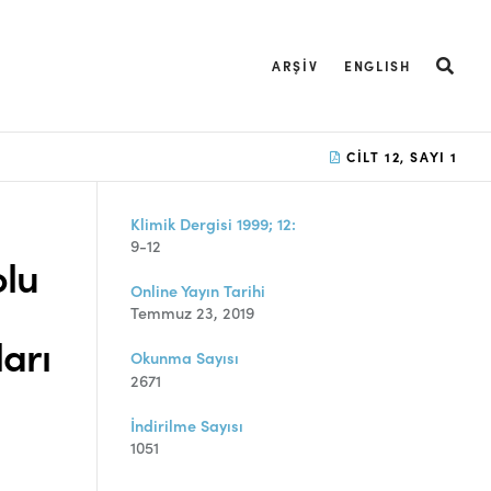
ARŞIV
ENGLISH
CILT 12, SAYI 1
Klimik Dergisi 1999; 12:
9-12
olu
Online Yayın Tarihi
Temmuz 23, 2019
arı
Okunma Sayısı
2671
İndirilme Sayısı
1051