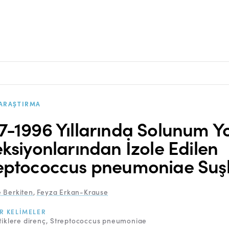
ARAŞTIRMA
7-1996 Yıllarında Solunum Y
eksiyonlarından İzole Edilen
eptococcus pneumoniae Suşl
 Berkiten
,
Feyza Erkan-Krause
R KELIMELER
tiklere direnç
Streptococcus pneumoniae