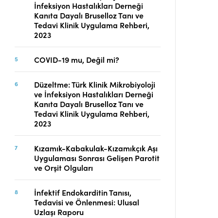
İnfeksiyon Hastalıkları Derneği
Telif Hakları
Kanıta Dayalı Bruselloz Tanı ve
İletişim
Tedavi Klinik Uygulama Rehberi,
2023
COVID-19 mu, Değil mi?
FACEBOOK
TWITTER
YOUTUBE
Düzeltme: Türk Klinik Mikrobiyoloji
ve İnfeksiyon Hastalıkları Derneği
Kanıta Dayalı Bruselloz Tanı ve
Tedavi Klinik Uygulama Rehberi,
2023
Kızamık-Kabakulak-Kızamıkçık Aşı
Uygulaması Sonrası Gelişen Parotit
ve Orşit Olguları
İnfektif Endokarditin Tanısı,
Tedavisi ve Önlenmesi: Ulusal
Uzlaşı Raporu