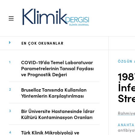
EN ÇOK OKUNANLAR
Ana Sayfa
Arşiv
Amaç ve Kapsam
ÖZGÜN 
COVID-19’da Temel Laboratuvar
Parametrelerinin Tanısal Faydası
Açık Erişim İlkesi
198
ve Prognostik Değeri
Yayın Kurulu
İnf
Etik İlkeler
Bruselloz Tanısında Kullanılan
Editoryal Süreç
Str
Yöntemlerin Karşılaştırılması
Danışmanlık Süreci
Yazarlara Bilgi
Bir Üniversite Hastanesinde İdrar
Rahmiye
Online Makale
Kültürü Kontaminasyon Oranları
Gönderimi
ANAHTA
antibiyo
Dizinler
Türk Klinik Mikrobiyoloji ve