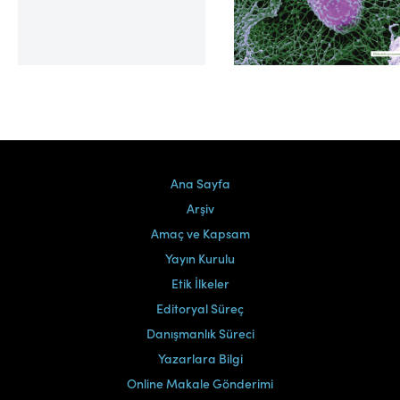
Cilt 39, Sayı 2
Ana Sayfa
Arşiv
Amaç ve Kapsam
Yayın Kurulu
Etik İlkeler
Editoryal Süreç
Danışmanlık Süreci
Yazarlara Bilgi
Online Makale Gönderimi