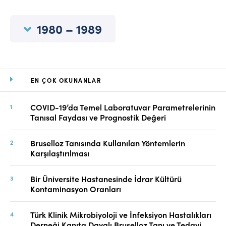
Online Makale Gönderimi
Dizinler
1980 – 1989
Telif Hakları
İletişim
EN ÇOK OKUNANLAR
FACEBOOK
TWITTER
YOUTUBE
COVID-19’da Temel Laboratuvar Parametrelerinin
Tanısal Faydası ve Prognostik Değeri
Bruselloz Tanısında Kullanılan Yöntemlerin
Karşılaştırılması
Bir Üniversite Hastanesinde İdrar Kültürü
Kontaminasyon Oranları
Türk Klinik Mikrobiyoloji ve İnfeksiyon Hastalıkları
Derneği Kanıta Dayalı Bruselloz Tanı ve Tedavi