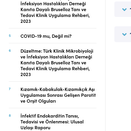
İnfeksiyon Hastalıkları Derneği
Telif Hakları
Kanıta Dayalı Bruselloz Tanı ve
İletişim
Tedavi Klinik Uygulama Rehberi,
2023
COVID-19 mu, Değil mi?
FACEBOOK
TWITTER
YOUTUBE
Düzeltme: Türk Klinik Mikrobiyoloji
ve İnfeksiyon Hastalıkları Derneği
Kanıta Dayalı Bruselloz Tanı ve
Tedavi Klinik Uygulama Rehberi,
2023
Kızamık-Kabakulak-Kızamıkçık Aşı
Uygulaması Sonrası Gelişen Parotit
ve Orşit Olguları
İnfektif Endokarditin Tanısı,
Tedavisi ve Önlenmesi: Ulusal
Uzlaşı Raporu