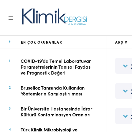
EN ÇOK OKUNANLAR
ARŞIV
Ana Sayfa
Arşiv
Amaç ve Kapsam
COVID-19’da Temel Laboratuvar
Parametrelerinin Tanısal Faydası
Açık Erişim İlkesi
ve Prognostik Değeri
Yayın Kurulu
Etik İlkeler
Bruselloz Tanısında Kullanılan
Editoryal Süreç
Yöntemlerin Karşılaştırılması
Danışmanlık Süreci
Yazarlara Bilgi
Bir Üniversite Hastanesinde İdrar
Online Makale
Kültürü Kontaminasyon Oranları
Gönderimi
Dizinler
Türk Klinik Mikrobiyoloji ve