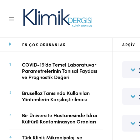
EN ÇOK OKUNANLAR
ARŞIV
Ana Sayfa
Arşiv
Amaç ve Kapsam
COVID-19’da Temel Laboratuvar
Parametrelerinin Tanısal Faydası
Açık Erişim İlkesi
ve Prognostik Değeri
Yayın Kurulu
Etik İlkeler
Bruselloz Tanısında Kullanılan
Editoryal Süreç
Yöntemlerin Karşılaştırılması
Danışmanlık Süreci
Yazarlara Bilgi
Bir Üniversite Hastanesinde İdrar
Online Makale
Kültürü Kontaminasyon Oranları
Gönderimi
Dizinler
Türk Klinik Mikrobiyoloji ve