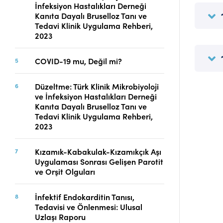
İnfeksiyon Hastalıkları Derneği
Telif Hakları
Kanıta Dayalı Bruselloz Tanı ve
İletişim
Tedavi Klinik Uygulama Rehberi,
2023
COVID-19 mu, Değil mi?
FACEBOOK
TWITTER
YOUTUBE
Düzeltme: Türk Klinik Mikrobiyoloji
ve İnfeksiyon Hastalıkları Derneği
Kanıta Dayalı Bruselloz Tanı ve
Tedavi Klinik Uygulama Rehberi,
2023
Kızamık-Kabakulak-Kızamıkçık Aşı
Uygulaması Sonrası Gelişen Parotit
ve Orşit Olguları
İnfektif Endokarditin Tanısı,
Tedavisi ve Önlenmesi: Ulusal
Uzlaşı Raporu