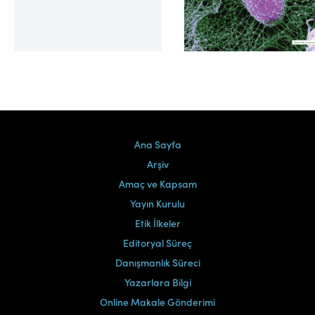
Cilt 39, Sayı 2
Ana Sayfa
Arşiv
Amaç ve Kapsam
Yayın Kurulu
Etik İlkeler
Editoryal Süreç
Danışmanlık Süreci
Yazarlara Bilgi
Online Makale Gönderimi