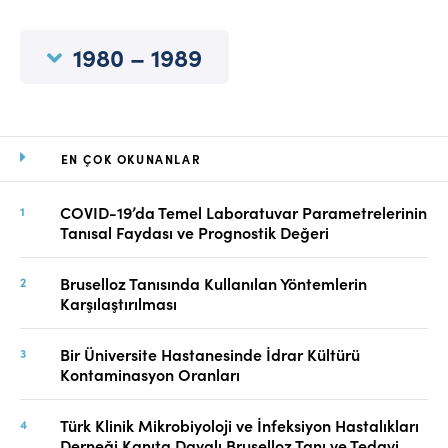
Online Makale Gönderimi
Dizinler
1980 – 1989
Telif Hakları
İletişim
EN ÇOK OKUNANLAR
FACEBOOK
TWITTER
YOUTUBE
COVID-19’da Temel Laboratuvar Parametrelerinin
Tanısal Faydası ve Prognostik Değeri
Bruselloz Tanısında Kullanılan Yöntemlerin
Karşılaştırılması
Bir Üniversite Hastanesinde İdrar Kültürü
Kontaminasyon Oranları
Türk Klinik Mikrobiyoloji ve İnfeksiyon Hastalıkları
Derneği Kanıta Dayalı Bruselloz Tanı ve Tedavi