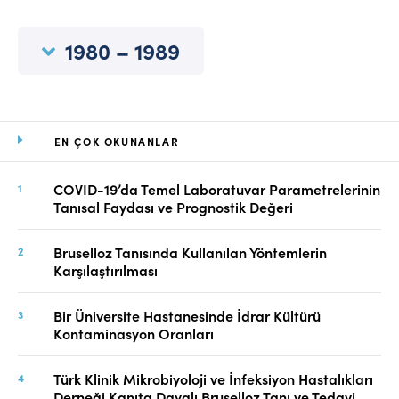
Online Makale Gönderimi
Dizinler
1980 – 1989
Telif Hakları
İletişim
EN ÇOK OKUNANLAR
FACEBOOK
TWITTER
YOUTUBE
COVID-19’da Temel Laboratuvar Parametrelerinin
Tanısal Faydası ve Prognostik Değeri
Bruselloz Tanısında Kullanılan Yöntemlerin
Karşılaştırılması
Bir Üniversite Hastanesinde İdrar Kültürü
Kontaminasyon Oranları
Türk Klinik Mikrobiyoloji ve İnfeksiyon Hastalıkları
Derneği Kanıta Dayalı Bruselloz Tanı ve Tedavi