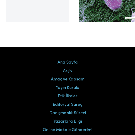
Cilt 39, Sayı 2
Ana Sayfa
Arşiv
Amaç ve Kapsam
Yayın Kurulu
Etik İlkeler
Editoryal Süreç
Danışmanlık Süreci
Yazarlara Bilgi
Online Makale Gönderimi