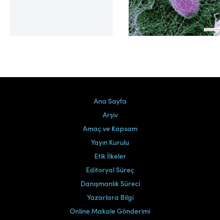
Cilt 39, Sayı 2
Ana Sayfa
Arşiv
Amaç ve Kapsam
Yayın Kurulu
Etik İlkeler
Editoryal Süreç
Danışmanlık Süreci
Yazarlara Bilgi
Online Makale Gönderimi