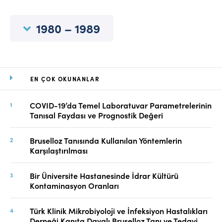
Online Makale Gönderimi
Dizinler
1980 – 1989
Telif Hakları
İletişim
EN ÇOK OKUNANLAR
FACEBOOK
TWITTER
YOUTUBE
COVID-19’da Temel Laboratuvar Parametrelerinin
Tanısal Faydası ve Prognostik Değeri
Bruselloz Tanısında Kullanılan Yöntemlerin
Karşılaştırılması
Bir Üniversite Hastanesinde İdrar Kültürü
Kontaminasyon Oranları
Türk Klinik Mikrobiyoloji ve İnfeksiyon Hastalıkları
Derneği Kanıta Dayalı Bruselloz Tanı ve Tedavi