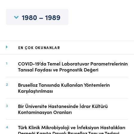
Online Makale Gönderimi
Dizinler
1980 – 1989
Telif Hakları
İletişim
EN ÇOK OKUNANLAR
FACEBOOK
TWITTER
YOUTUBE
COVID-19’da Temel Laboratuvar Parametrelerinin
Tanısal Faydası ve Prognostik Değeri
Bruselloz Tanısında Kullanılan Yöntemlerin
Karşılaştırılması
Bir Üniversite Hastanesinde İdrar Kültürü
Kontaminasyon Oranları
Türk Klinik Mikrobiyoloji ve İnfeksiyon Hastalıkları
Derneği Kanıta Dayalı Bruselloz Tanı ve Tedavi