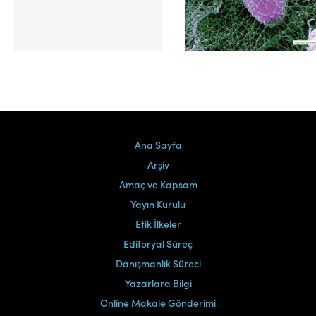
Cilt 39, Sayı 2
Ana Sayfa
Arşiv
Amaç ve Kapsam
Yayın Kurulu
Etik İlkeler
Editoryal Süreç
Danışmanlık Süreci
Yazarlara Bilgi
Online Makale Gönderimi