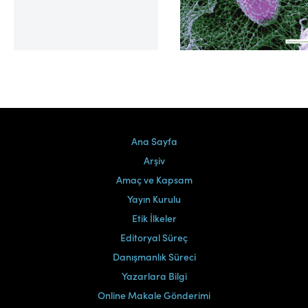
Cilt 39, Sayı 2
Ana Sayfa
Arşiv
Amaç ve Kapsam
Yayın Kurulu
Etik İlkeler
Editoryal Süreç
Danışmanlık Süreci
Yazarlara Bilgi
Online Makale Gönderimi