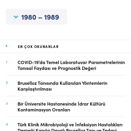
Online Makale Gönderimi
Dizinler
1980 – 1989
Telif Hakları
İletişim
EN ÇOK OKUNANLAR
FACEBOOK
TWITTER
YOUTUBE
COVID-19’da Temel Laboratuvar Parametrelerinin
Tanısal Faydası ve Prognostik Değeri
Bruselloz Tanısında Kullanılan Yöntemlerin
Karşılaştırılması
Bir Üniversite Hastanesinde İdrar Kültürü
Kontaminasyon Oranları
Türk Klinik Mikrobiyoloji ve İnfeksiyon Hastalıkları
Derneği Kanıta Dayalı Bruselloz Tanı ve Tedavi