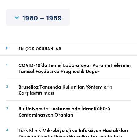
Online Makale Gönderimi
Dizinler
1980 – 1989
Telif Hakları
İletişim
EN ÇOK OKUNANLAR
FACEBOOK
TWITTER
YOUTUBE
COVID-19’da Temel Laboratuvar Parametrelerinin
Tanısal Faydası ve Prognostik Değeri
Bruselloz Tanısında Kullanılan Yöntemlerin
Karşılaştırılması
Bir Üniversite Hastanesinde İdrar Kültürü
Kontaminasyon Oranları
Türk Klinik Mikrobiyoloji ve İnfeksiyon Hastalıkları
Derneği Kanıta Dayalı Bruselloz Tanı ve Tedavi