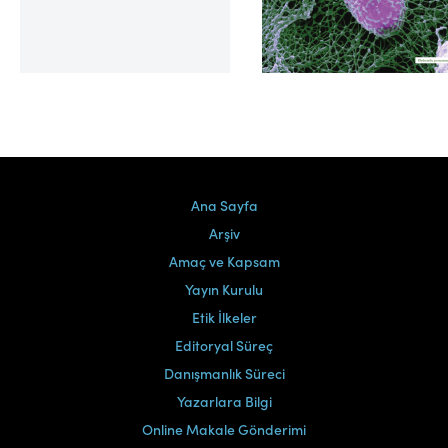
Cilt 39, Sayı 2
Ana Sayfa
Arşiv
Amaç ve Kapsam
Yayın Kurulu
Etik İlkeler
Editoryal Süreç
Danışmanlık Süreci
Yazarlara Bilgi
Online Makale Gönderimi