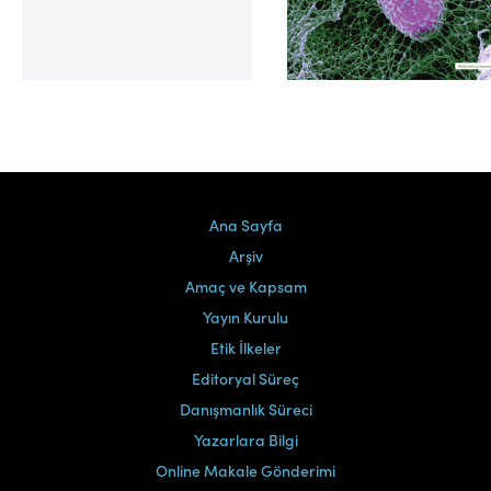
Cilt 39, Sayı 2
Ana Sayfa
Arşiv
Amaç ve Kapsam
Yayın Kurulu
Etik İlkeler
Editoryal Süreç
Danışmanlık Süreci
Yazarlara Bilgi
Online Makale Gönderimi