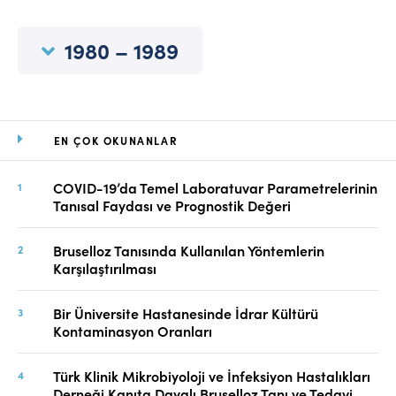
Online Makale Gönderimi
Dizinler
1980 – 1989
Telif Hakları
İletişim
EN ÇOK OKUNANLAR
FACEBOOK
TWITTER
YOUTUBE
COVID-19’da Temel Laboratuvar Parametrelerinin
Tanısal Faydası ve Prognostik Değeri
Bruselloz Tanısında Kullanılan Yöntemlerin
Karşılaştırılması
Bir Üniversite Hastanesinde İdrar Kültürü
Kontaminasyon Oranları
Türk Klinik Mikrobiyoloji ve İnfeksiyon Hastalıkları
Derneği Kanıta Dayalı Bruselloz Tanı ve Tedavi