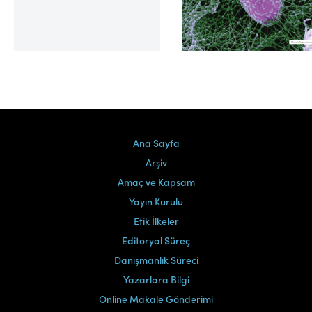
Cilt 39, Sayı 2
Ana Sayfa
Arşiv
Amaç ve Kapsam
Yayın Kurulu
Etik İlkeler
Editoryal Süreç
Danışmanlık Süreci
Yazarlara Bilgi
Online Makale Gönderimi