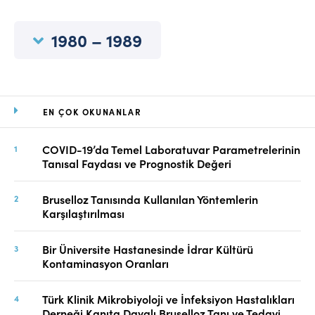
Online Makale Gönderimi
Dizinler
1980 – 1989
Telif Hakları
İletişim
EN ÇOK OKUNANLAR
FACEBOOK
TWITTER
YOUTUBE
COVID-19’da Temel Laboratuvar Parametrelerinin
Tanısal Faydası ve Prognostik Değeri
Bruselloz Tanısında Kullanılan Yöntemlerin
Karşılaştırılması
Bir Üniversite Hastanesinde İdrar Kültürü
Kontaminasyon Oranları
Türk Klinik Mikrobiyoloji ve İnfeksiyon Hastalıkları
Derneği Kanıta Dayalı Bruselloz Tanı ve Tedavi