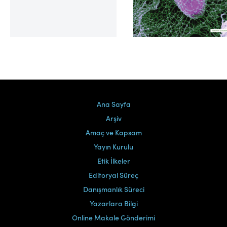
Cilt 39, Sayı 2
Ana Sayfa
Arşiv
Amaç ve Kapsam
Yayın Kurulu
Etik İlkeler
Editoryal Süreç
Danışmanlık Süreci
Yazarlara Bilgi
Online Makale Gönderimi