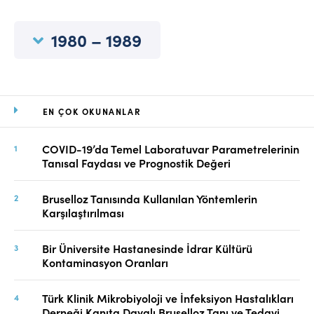
Online Makale Gönderimi
Dizinler
1980 – 1989
Telif Hakları
İletişim
EN ÇOK OKUNANLAR
FACEBOOK
TWITTER
YOUTUBE
COVID-19’da Temel Laboratuvar Parametrelerinin
Tanısal Faydası ve Prognostik Değeri
Bruselloz Tanısında Kullanılan Yöntemlerin
Karşılaştırılması
Bir Üniversite Hastanesinde İdrar Kültürü
Kontaminasyon Oranları
Türk Klinik Mikrobiyoloji ve İnfeksiyon Hastalıkları
Derneği Kanıta Dayalı Bruselloz Tanı ve Tedavi