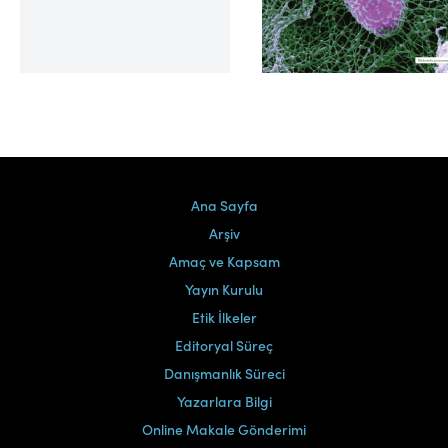
Cilt 39, Sayı 2
Ana Sayfa
Arşiv
Amaç ve Kapsam
Yayın Kurulu
Etik İlkeler
Editoryal Süreç
Danışmanlık Süreci
Yazarlara Bilgi
Online Makale Gönderimi