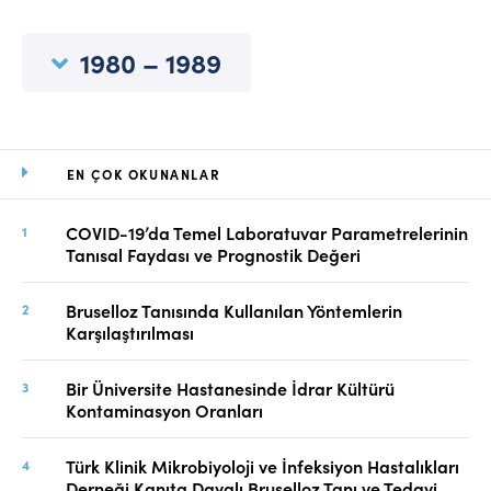
Online Makale Gönderimi
Dizinler
1980 – 1989
Telif Hakları
İletişim
EN ÇOK OKUNANLAR
FACEBOOK
TWITTER
YOUTUBE
COVID-19’da Temel Laboratuvar Parametrelerinin
Tanısal Faydası ve Prognostik Değeri
Bruselloz Tanısında Kullanılan Yöntemlerin
Karşılaştırılması
Bir Üniversite Hastanesinde İdrar Kültürü
Kontaminasyon Oranları
Türk Klinik Mikrobiyoloji ve İnfeksiyon Hastalıkları
Derneği Kanıta Dayalı Bruselloz Tanı ve Tedavi