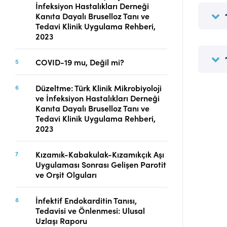
İnfeksiyon Hastalıkları Derneği
Telif Hakları
Kanıta Dayalı Bruselloz Tanı ve
İletişim
Tedavi Klinik Uygulama Rehberi,
2023
COVID-19 mu, Değil mi?
FACEBOOK
TWITTER
YOUTUBE
Düzeltme: Türk Klinik Mikrobiyoloji
ve İnfeksiyon Hastalıkları Derneği
Kanıta Dayalı Bruselloz Tanı ve
Tedavi Klinik Uygulama Rehberi,
2023
Kızamık-Kabakulak-Kızamıkçık Aşı
Uygulaması Sonrası Gelişen Parotit
ve Orşit Olguları
İnfektif Endokarditin Tanısı,
Tedavisi ve Önlenmesi: Ulusal
Uzlaşı Raporu