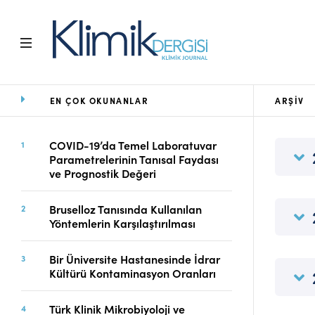
EN ÇOK OKUNANLAR
ARŞIV
Ana Sayfa
Arşiv
Amaç ve Kapsam
COVID-19’da Temel Laboratuvar
Parametrelerinin Tanısal Faydası
Açık Erişim İlkesi
ve Prognostik Değeri
Yayın Kurulu
Etik İlkeler
Bruselloz Tanısında Kullanılan
Editoryal Süreç
Yöntemlerin Karşılaştırılması
Danışmanlık Süreci
Yazarlara Bilgi
Bir Üniversite Hastanesinde İdrar
Online Makale
Kültürü Kontaminasyon Oranları
Gönderimi
Dizinler
Türk Klinik Mikrobiyoloji ve