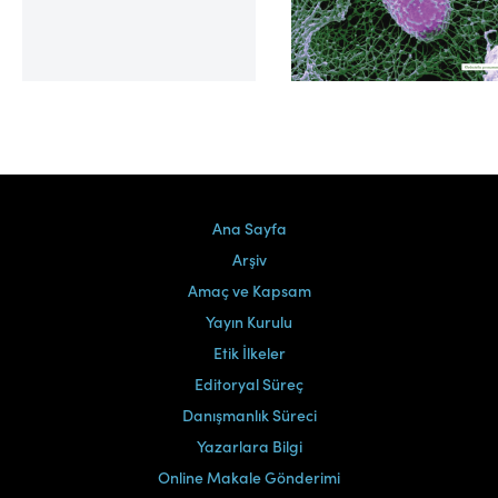
Cilt 39, Sayı 2
Ana Sayfa
Arşiv
Amaç ve Kapsam
Yayın Kurulu
Etik İlkeler
Editoryal Süreç
Danışmanlık Süreci
Yazarlara Bilgi
Online Makale Gönderimi