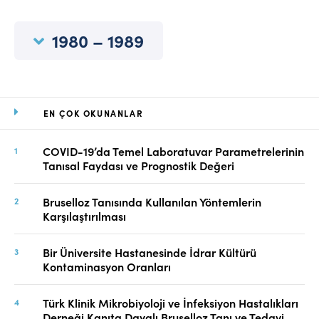
Online Makale Gönderimi
Dizinler
1980 – 1989
Telif Hakları
İletişim
EN ÇOK OKUNANLAR
FACEBOOK
TWITTER
YOUTUBE
COVID-19’da Temel Laboratuvar Parametrelerinin
Tanısal Faydası ve Prognostik Değeri
Bruselloz Tanısında Kullanılan Yöntemlerin
Karşılaştırılması
Bir Üniversite Hastanesinde İdrar Kültürü
Kontaminasyon Oranları
Türk Klinik Mikrobiyoloji ve İnfeksiyon Hastalıkları
Derneği Kanıta Dayalı Bruselloz Tanı ve Tedavi