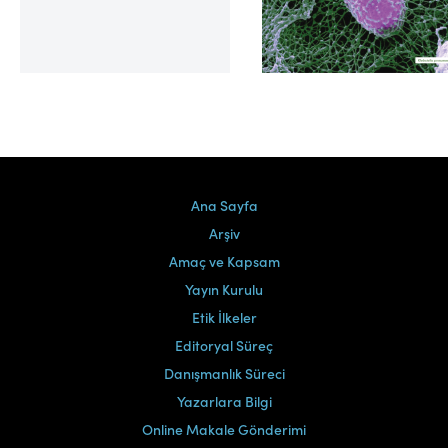
Cilt 39, Sayı 2
Ana Sayfa
Arşiv
Amaç ve Kapsam
Yayın Kurulu
Etik İlkeler
Editoryal Süreç
Danışmanlık Süreci
Yazarlara Bilgi
Online Makale Gönderimi