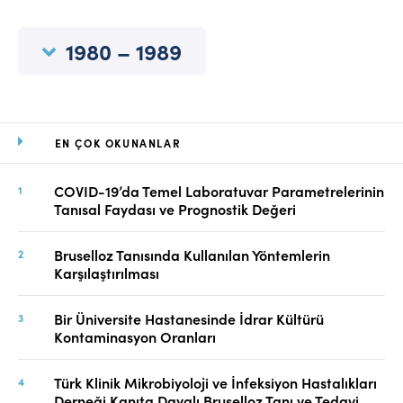
Online Makale Gönderimi
Dizinler
1980 – 1989
Telif Hakları
İletişim
EN ÇOK OKUNANLAR
FACEBOOK
TWITTER
YOUTUBE
COVID-19’da Temel Laboratuvar Parametrelerinin
Tanısal Faydası ve Prognostik Değeri
Bruselloz Tanısında Kullanılan Yöntemlerin
Karşılaştırılması
Bir Üniversite Hastanesinde İdrar Kültürü
Kontaminasyon Oranları
Türk Klinik Mikrobiyoloji ve İnfeksiyon Hastalıkları
Derneği Kanıta Dayalı Bruselloz Tanı ve Tedavi