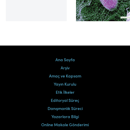
Cilt 39, Sayı 2
Ana Sayfa
Arşiv
Amaç ve Kapsam
Yayın Kurulu
Etik İlkeler
Editoryal Süreç
Danışmanlık Süreci
Yazarlara Bilgi
Online Makale Gönderimi