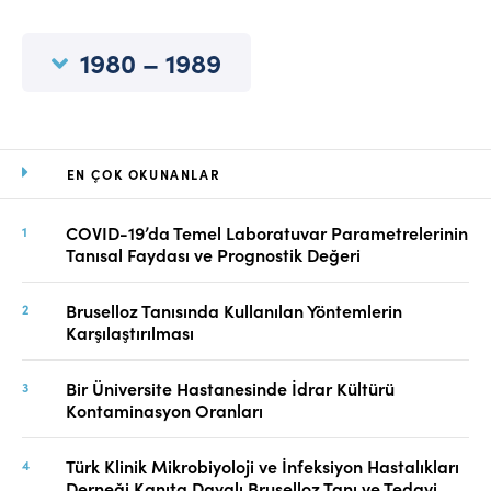
Online Makale Gönderimi
Dizinler
1980 – 1989
Telif Hakları
İletişim
EN ÇOK OKUNANLAR
FACEBOOK
TWITTER
YOUTUBE
COVID-19’da Temel Laboratuvar Parametrelerinin
Tanısal Faydası ve Prognostik Değeri
Bruselloz Tanısında Kullanılan Yöntemlerin
Karşılaştırılması
Bir Üniversite Hastanesinde İdrar Kültürü
Kontaminasyon Oranları
Türk Klinik Mikrobiyoloji ve İnfeksiyon Hastalıkları
Derneği Kanıta Dayalı Bruselloz Tanı ve Tedavi