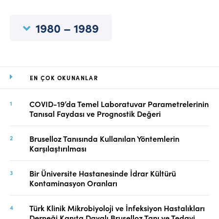
Online Makale Gönderimi
Dizinler
1980 – 1989
Telif Hakları
İletişim
EN ÇOK OKUNANLAR
FACEBOOK
TWITTER
YOUTUBE
COVID-19’da Temel Laboratuvar Parametrelerinin
Tanısal Faydası ve Prognostik Değeri
Bruselloz Tanısında Kullanılan Yöntemlerin
Karşılaştırılması
Bir Üniversite Hastanesinde İdrar Kültürü
Kontaminasyon Oranları
Türk Klinik Mikrobiyoloji ve İnfeksiyon Hastalıkları
Derneği Kanıta Dayalı Bruselloz Tanı ve Tedavi