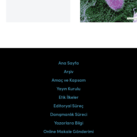
Cilt 39, Sayı 2
Ana Sayfa
Arşiv
Amaç ve Kapsam
Yayın Kurulu
Etik İlkeler
Editoryal Süreç
Danışmanlık Süreci
Yazarlara Bilgi
Online Makale Gönderimi