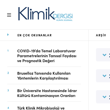
EN ÇOK OKUNANLAR
ARŞIV
Ana Sayfa
Arşiv
Amaç ve Kapsam
COVID-19’da Temel Laboratuvar
Parametrelerinin Tanısal Faydası
Açık Erişim İlkesi
ve Prognostik Değeri
Yayın Kurulu
Etik İlkeler
Bruselloz Tanısında Kullanılan
Editoryal Süreç
Yöntemlerin Karşılaştırılması
Danışmanlık Süreci
Yazarlara Bilgi
Bir Üniversite Hastanesinde İdrar
Online Makale
Kültürü Kontaminasyon Oranları
Gönderimi
Dizinler
Türk Klinik Mikrobiyoloji ve