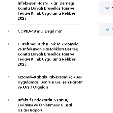
İnfeksiyon Hastalıkları Derneği
Telif Hakları
Kanıta Dayalı Bruselloz Tanı ve
İletişim
Tedavi Klinik Uygulama Rehberi,
2023
COVID-19 mu, Değil mi?
FACEBOOK
TWITTER
YOUTUBE
Düzeltme: Türk Klinik Mikrobiyoloji
ve İnfeksiyon Hastalıkları Derneği
Kanıta Dayalı Bruselloz Tanı ve
Tedavi Klinik Uygulama Rehberi,
2023
Kızamık-Kabakulak-Kızamıkçık Aşı
Uygulaması Sonrası Gelişen Parotit
ve Orşit Olguları
İnfektif Endokarditin Tanısı,
Tedavisi ve Önlenmesi: Ulusal
Uzlaşı Raporu