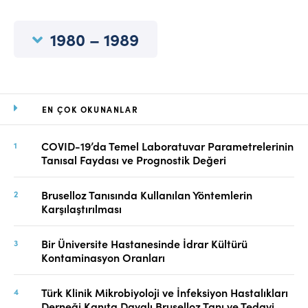
Online Makale Gönderimi
Dizinler
1980 – 1989
Telif Hakları
İletişim
EN ÇOK OKUNANLAR
FACEBOOK
TWITTER
YOUTUBE
COVID-19’da Temel Laboratuvar Parametrelerinin
Tanısal Faydası ve Prognostik Değeri
Bruselloz Tanısında Kullanılan Yöntemlerin
Karşılaştırılması
Bir Üniversite Hastanesinde İdrar Kültürü
Kontaminasyon Oranları
Türk Klinik Mikrobiyoloji ve İnfeksiyon Hastalıkları
Derneği Kanıta Dayalı Bruselloz Tanı ve Tedavi