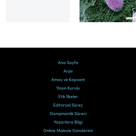
Cilt 39, Sayı 2
Ana Sayfa
Arşiv
Amaç ve Kapsam
Yayın Kurulu
Etik İlkeler
Editoryal Süreç
Danışmanlık Süreci
Yazarlara Bilgi
Online Makale Gönderimi