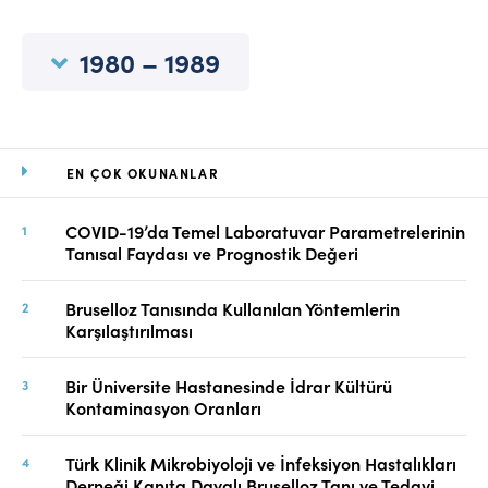
Online Makale Gönderimi
Dizinler
1980 – 1989
Telif Hakları
İletişim
EN ÇOK OKUNANLAR
FACEBOOK
TWITTER
YOUTUBE
COVID-19’da Temel Laboratuvar Parametrelerinin
Tanısal Faydası ve Prognostik Değeri
Bruselloz Tanısında Kullanılan Yöntemlerin
Karşılaştırılması
Bir Üniversite Hastanesinde İdrar Kültürü
Kontaminasyon Oranları
Türk Klinik Mikrobiyoloji ve İnfeksiyon Hastalıkları
Derneği Kanıta Dayalı Bruselloz Tanı ve Tedavi