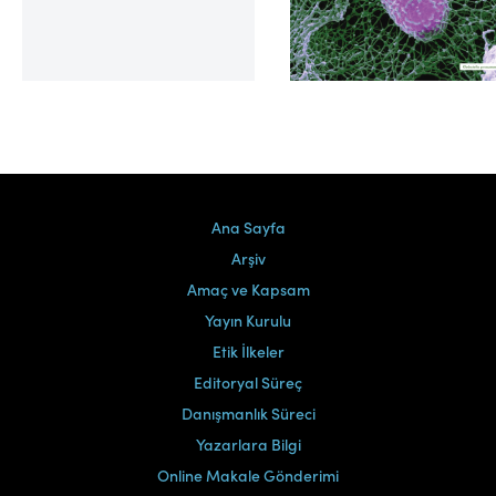
Cilt 39, Sayı 2
Ana Sayfa
Arşiv
Amaç ve Kapsam
Yayın Kurulu
Etik İlkeler
Editoryal Süreç
Danışmanlık Süreci
Yazarlara Bilgi
Online Makale Gönderimi