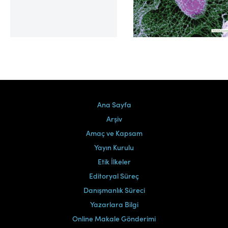
Cilt 39, Sayı 2
Ana Sayfa
Arşiv
Amaç ve Kapsam
Yayın Kurulu
Etik İlkeler
Editoryal Süreç
Danışmanlık Süreci
Yazarlara Bilgi
Online Makale Gönderimi