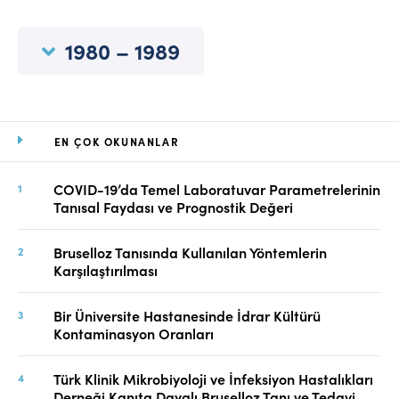
Online Makale Gönderimi
Dizinler
1980 – 1989
Telif Hakları
İletişim
EN ÇOK OKUNANLAR
FACEBOOK
TWITTER
YOUTUBE
COVID-19’da Temel Laboratuvar Parametrelerinin
Tanısal Faydası ve Prognostik Değeri
Bruselloz Tanısında Kullanılan Yöntemlerin
Karşılaştırılması
Bir Üniversite Hastanesinde İdrar Kültürü
Kontaminasyon Oranları
Türk Klinik Mikrobiyoloji ve İnfeksiyon Hastalıkları
Derneği Kanıta Dayalı Bruselloz Tanı ve Tedavi